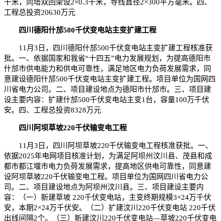
千米，同塔双回架设2×0.3千米，导线直径2×300平方毫米。四、
工程总投资20630万元
四川德阳什邡500千伏变电站主变扩建工程
11月3日，四川德阳什邡500千伏变电站主变扩建工程核准获
批。一、依据国家和我省“十四五”电力发展规划，为提高德阳市
什邡市供电能力和供电可靠性，满足地区电力负荷发展需求，同
意建设德阳什邡500千伏变电站主变扩建工程。项目单位为国网四
川省电力公司。二、项目建设地点为德阳市什邡市。三、项目建
设主要内容：扩建什邡500千伏变电站主变1台，容量100万千伏
安。四、工程总投资8328万元
四川阿坝草坡220千伏输变电工程
11月3日，四川阿坝草坡220千伏输变电工程核准获批。一、
依据2025年电网项目核准计划，为满足阿坝州汶川县、茂县和成
都市都江堰市电力负荷发展需求，提高地区供电可靠性，同意建
设阿坝草坡220千伏输变电工程。项目单位为国网四川省电力公
司。二、项目建设地点为阿坝州汶川县。三、项目建设主要内
容：（一）新建草坡 220千伏变电站，主变终期规模3×24万千伏
安，本期2×24万千伏安。（二）扩建汶川220千伏变电站 220千伏
出线间隔2个。（三）新建汶川220千伏变电站—草坡220千伏变电