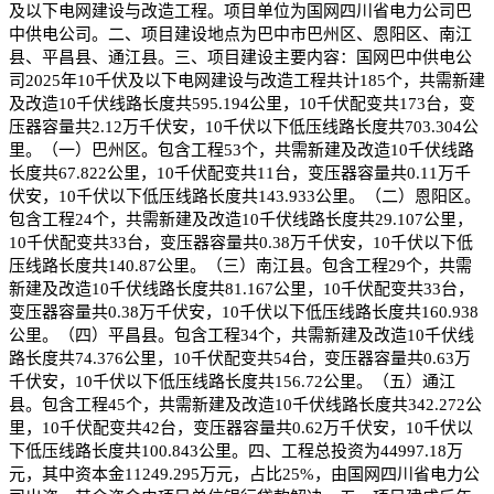
及以下电网建设与改造工程。项目单位为国网四川省电力公司巴
中供电公司。二、项目建设地点为巴中市巴州区、恩阳区、南江
县、平昌县、通江县。三、项目建设主要内容：国网巴中供电公
司2025年10千伏及以下电网建设与改造工程共计185个，共需新建
及改造10千伏线路长度共595.194公里，10千伏配变共173台，变
压器容量共2.12万千伏安，10千伏以下低压线路长度共703.304公
里。（一）巴州区。包含工程53个，共需新建及改造10千伏线路
长度共67.822公里，10千伏配变共11台，变压器容量共0.11万千
伏安，10千伏以下低压线路长度共143.933公里。（二）恩阳区。
包含工程24个，共需新建及改造10千伏线路长度共29.107公里，
10千伏配变共33台，变压器容量共0.38万千伏安，10千伏以下低
压线路长度共140.87公里。（三）南江县。包含工程29个，共需
新建及改造10千伏线路长度共81.167公里，10千伏配变共33台，
变压器容量共0.38万千伏安，10千伏以下低压线路长度共160.938
公里。（四）平昌县。包含工程34个，共需新建及改造10千伏线
路长度共74.376公里，10千伏配变共54台，变压器容量共0.63万
千伏安，10千伏以下低压线路长度共156.72公里。（五）通江
县。包含工程45个，共需新建及改造10千伏线路长度共342.272公
里，10千伏配变共42台，变压器容量共0.62万千伏安，10千伏以
下低压线路长度共100.843公里。四、工程总投资为44997.18万
元，其中资本金11249.295万元，占比25%，由国网四川省电力公