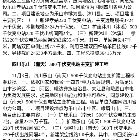
核心区工业园电力负荷发展需求，提高地区供电可靠性，同意建
设乐山孝姑220千伏输变电工程。项目单位为国网四川省电力公
司。二、项目建设地点为乐山市犍为县、沐川县。三、项目建设
主要内容：（一）新建孝姑220 千伏变电站，主变远期规模3×24
万千伏安，本期规模2×24万千伏安。（二）扩建沐川（沐溪）500
千伏变电站220 千伏出线间隔2个。（三）新建沐川（沐溪）—孝
姑220千伏变电站两回架空线路55.4千米。其中，单回架设47千
米，同塔双回单侧挂线7.7千米，利用已建双回杆塔单回挂线0.7千
米，导线截面2×630平方毫米。四、工程总投资36415万元
四川乐山（南天）500千伏变电站主变扩建工程
11月3日，四川乐山（南天）500千伏变电站主变扩建工程核
准获批。一、依据国家和我省“十四五”电力发展规划，为满足乐
山市沙湾区、金口河区、峨边彝族自治县、夹江县和峨眉山市电
力负荷发展需求，提高地区供电能力和供电可靠性，同意建设乐
山（南天）500千伏变电站主变扩建工程。项目单位为国网四川省
电力公司。二、项目建设地点为乐山市市中区、峨眉山市。三、
项目建设主要内容：（一）扩建乐山（南天）500千伏变电站主变
2台，容量2×75万千瓦。（二）扩建乐山（南天）500千伏变电站
220千伏出线间隔3个。（三）调整乐山（南天）500千伏变电站
220千伏出线间隔4个，新建架空线路1.0千米。其中，单回架设0.4