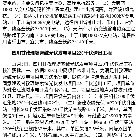
变电站，主要设备包括变压器、高压电抗器等。（3）天府南
1000kV变电站间隔扩建工程本期扩建2个出线间隔，并建设1组高
抗。（4）攀西~川南交流输电线路工程线路起于攀西1000kV变电
站，止于川南1000kV变电站，途径四川省凉山州、乐山市、宜宾
市，线路全长约2×360千米。（5）天府南~川南交流输电线路工程
线路起于天府南1000kV变电站，止于川南1000kV变电站，途径四
川省乐山市、宜宾市，线路全长约2×140千米。
四川甘孜理塘索绒光伏发电项目220千伏送出工程
11月3日，四川甘孜理塘索绒光伏发电项目220千伏送出工程
核准获批。一、依据2025年电网项目核准计划，为满足甘孜理塘
索绒光伏发电项目电力送出需要，促进地区清洁能源开发利用，
同意建设甘孜理塘索绒光伏发电项目220千伏送出工程。项目单位
为雅砻江流域水电开发有限公司。二、项目建设地点为甘孜州雅
江县、理塘县。三、项目建设主要内容：（一）扩建柯拉500千伏
汇集站220千伏出线间隔2个。（二）新建索绒光伏1#220千伏升压
站—柯拉500千伏汇集站220千伏架空线路33.5千米。其中，单回
架设9千米，同塔双回单侧挂线24.5千米，导线截面2×500平方毫
米。（三）新建索绒光伏2#220千伏升压站—柯拉500千伏汇集站
220千伏架空线路32千米。其中，单回架设7.5千米，同塔双回单
侧挂线24.5千米，导线截面2×500平方毫米。（四）调整柯拉500