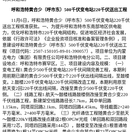
呼和浩特黄合少（呼市东）500千伏变电站220千伏送出工程
11月6日，呼和浩特黄合少（呼市东）500千伏变电站220千伏
送出工程核准获批。一、为提升呼和浩特市东南部地区供电能
力，优化呼和浩特市220千伏电网结构，促进地区经济社会发展，
依据《行政许可法》《企业投资项目核准和备案管理条例》，同
意建设呼和浩特黄合少（呼市东）500千伏变电站220千伏送出工
程（项目代码：2507-150105-89-01-390057）。项目单位为内蒙
古电力（集团）有限责任公司呼和浩特供电分公司。二、项目建
设地点：呼和浩特市赛罕区。三、项目建设内容及规模：（一）
变电工程1.黄合少500千伏变电站220千伏间隔完善工程，本期利
用前期已建的黄合少500千伏变2个220千伏出线间隔出线，至鼓楼
变。2.鼓楼220千伏变电站220千伏间隔改造工程，本期利用原至
航天变2回220千伏出线间隔，改接至黄合少500千伏变220千伏
侧。（二）线路工程1.航天～鼓楼线路鼓楼侧改接至黄合少变220
千伏线路工程，新建架空线路路径长7.7km，其中单回路
1.15km，同塔双回路2.1km、同塔四回路4.45km。导线截面2×240
平方毫米、2×400平方毫米。（三）光纤通信工程随黄合少至航天
～鼓楼220kV线路改接点建设2根OPGW光缆（单回路和双回路段
采用72芯，同塔四回路采用144芯），鼓楼变至改接点1根普通地
线更换为1根24芯OPGW光缆，黄合少方向其中1根72芯OPGW光