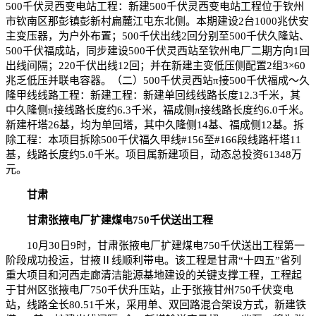
500千伏灵西变电站工程：新建500千伏灵西变电站工程位于钦州
市钦南区那彭镇彭新村扁麓江屯东北侧。本期建设2台1000兆伏安
主变压器，为户外布置；500千伏出线2回分别至500千伏久隆站、
500千伏福成站，同步建设500千伏灵西站至钦州电厂二期方向1回
出线间隔；220千伏出线12回；并在新建主变低压侧配置2组3×60
兆乏低压并联电容器。（二）500千伏灵西站π接500千伏福成～久
隆甲线线路工程：新建工程：新建单回线线路长度12.3千米，其
中久隆侧π接线路长度约6.3千米，福成侧π接线路长度约6.0千米。
新建杆塔26基，均为单回塔，其中久隆侧14基、福成侧12基。拆
除工程：本项目拆除500千伏福久甲线#156至#166段线路杆塔11
基，线路长度约5.0千米。项目属新建项目，动态总投资61348万
元。
甘肃
甘肃张掖电厂扩建煤电750千伏送出工程
10月30日9时，甘肃张掖电厂扩建煤电750千伏送出工程第一
阶段成功投运，甘掖Ⅱ线顺利带电。该工程是甘肃“十四五”省列
重大项目和河西走廊清洁能源基地建设的关键支撑工程，工程起
于甘州区张掖电厂750千伏升压站，止于张掖甘州750千伏变电
站，线路全长80.51千米，采用单、双回路混合架设方式，新建铁