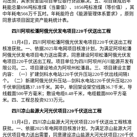
司出资，其余资金由项目单位银行贷款解决。五、项目建成后年
耗能总量696吨标准煤（当量值）、1856吨标准煤（等价值），其
中年耗电566万千瓦时。年耗能符合《能源管理体系要求》，原则
同意该项目固定资产能耗统计表。
四川阿坝松潘阿俄光伏发电项目220千伏送出工程
11月4日，四川阿坝松潘阿俄光伏发电项目220千伏送出工程
核准获批。一、依据2025年电网项目核准计划，为满足阿坝松潘
阿俄光伏发电项目电力送出需求，同意建设阿坝松潘阿俄光伏发
电项目220千伏送出工程。项目单位为四川阿坝州兴川能源开发有
限公司。二、项目建设地点为阿坝州松潘县。三、项目建设主要
内容：（一）扩建剑科水电站220千伏升压站220千伏出线间隔1
个。（二）新建阿俄光伏升压站—剑科水电站220千伏升压站220
千伏单回线路37.18千米。其中，单回架设架空线路36.7千米，导
线截面500平方毫米；敷设电缆0.48千米，电缆截面800平方毫
米。四、工程总投资9233万元。
四川凉山盐源大河光伏项目220千伏送出工程
11月4日，四川凉山盐源大河光伏项目220千伏送出工程核准
获批。一、依据2025年电网项目核准计划，为满足凉山盐源大河
光伏项目电力送出需要，同意建设凉山盐源大河光伏项目220千伏