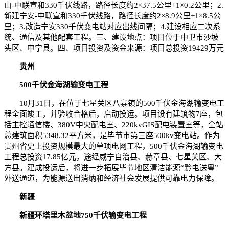
山-中联宣和330千伏线路，路径长度约2×37.5公里+1×0.2公里；2.
新建宁安-中联宣和330千伏线路，路径长度约2×8.9公里+1×8.5公
里；3.改造宁安330千伏变电站对应出线间隔；4.建设相应二次系
统、通信及其他配套工程。三、建设地点：项目位于中卫市沙坡
头区、中宁县。四、项目投资及资金来源：项目总投资19429万元
贵州
500千伏金海湖输变电工程
10月31日，在位于七星关区八寨镇的500千伏金海湖输变电工
程全面竣工，并验收合格后，启动投运。项目设有建筑物7座，包
括主控通信楼、380V中央配电室、220kvGIS配电装置室等，全站
总建筑面积5348.32平方米，是毕节市第三座500kv变电站。作为
贵州省史上投资规模最大的单项电网工程，500千伏金海湖输变电
工程总投资17.85亿元，途经威宁自治县、赫章县、七星关区、大
方县。建成投运后，将进一步拓展毕节地区清洁能源“黔电送粤”
外送通道，为能源送出消纳和经济社会发展提供可靠电力保障。
新疆
新疆环塔里木盆地750千伏输变电工程