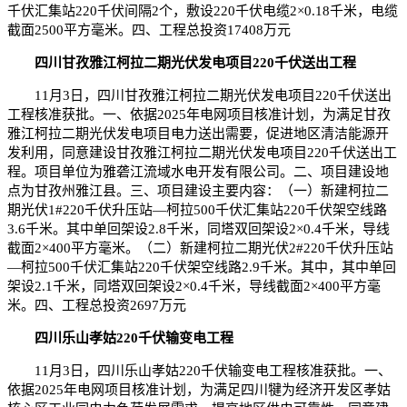
千伏汇集站220千伏间隔2个，敷设220千伏电缆2×0.18千米，电缆
截面2500平方毫米。四、工程总投资17408万元
四川甘孜雅江柯拉二期光伏发电项目220千伏送出工程
11月3日，四川甘孜雅江柯拉二期光伏发电项目220千伏送出
工程核准获批。一、依据2025年电网项目核准计划，为满足甘孜
雅江柯拉二期光伏发电项目电力送出需要，促进地区清洁能源开
发利用，同意建设甘孜雅江柯拉二期光伏发电项目220千伏送出工
程。项目单位为雅砻江流域水电开发有限公司。二、项目建设地
点为甘孜州雅江县。三、项目建设主要内容：（一）新建柯拉二
期光伏1#220千伏升压站—柯拉500千伏汇集站220千伏架空线路
3.6千米。其中单回架设2.8千米，同塔双回架设2×0.4千米，导线
截面2×400平方毫米。（二）新建柯拉二期光伏2#220千伏升压站
—柯拉500千伏汇集站220千伏架空线路2.9千米。其中，其中单回
架设2.1千米，同塔双回架设2×0.4千米，导线截面2×400平方毫
米。四、工程总投资2697万元
四川乐山孝姑220千伏输变电工程
11月3日，四川乐山孝姑220千伏输变电工程核准获批。一、
依据2025年电网项目核准计划，为满足四川犍为经济开发区孝姑