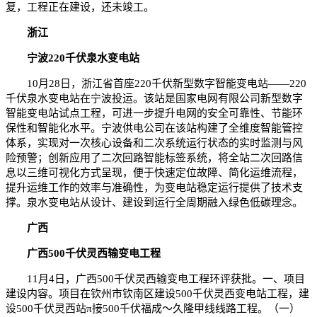
复，工程正在建设，还未竣工。
浙江
宁波220千伏泉水变电站
10月28日，浙江省首座220千伏新型数字智能变电站——220
千伏泉水变电站在宁波投运。该站是国家电网有限公司新型数字
智能变电站试点工程，可进一步提升电网的安全可靠性、节能环
保性和智能化水平。宁波供电公司在该站构建了全维度智能管控
体系，实现对一次核心设备和二次系统运行状态的实时监测与风
险预警；创新应用了二次回路智能标签系统，将全站二次回路信
息以三维可视化方式呈现，便于快速定位故障、简化运维流程，
提升运维工作的效率与准确性，为变电站稳定运行提供了技术支
撑。泉水变电站从设计、建设到运行全周期融入绿色低碳理念。
广西
广西500千伏灵西输变电工程
11月4日，广西500千伏灵西输变电工程环评获批。一、项目
建设内容。项目在钦州市钦南区建设500千伏灵西变电站工程，建
设500千伏灵西站π接500千伏福成～久隆甲线线路工程。（一）