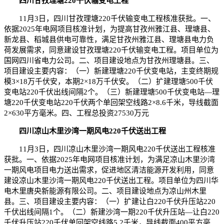
四川甘孜理塘220千伏输变电工程
11月3日，四川甘孜理塘220千伏输变电工程核准获批。一、
依据2025年电网项目核准计划，为提高甘孜州雅江县、理塘县、
新龙县、稻城县供电可靠性，满足甘孜州雅江县、理塘县电力负
荷发展需求，同意建设甘孜理塘220千伏输变电工程。项目单位为
国网四川省电力公司。二、项目建设地点为甘孜州理塘县。三、
项目建设主要内容：（一）新建理塘220千伏变电站，主变终期规
模3×18万千伏安，本期2×18万千伏安。（二）扩建理塘500千伏
变电站220千伏出线间隔2个。（三）新建理塘500千伏变电站—理
塘220千伏变电站220千伏两个单回架空线路2×8.6千米，导线截面
2×630平方毫米。四、工程总投资27530万元
四川凉山木里沙湾一期风电220千伏送出工程
11月3日，四川凉山木里沙湾一期风电220千伏送出工程核准
获批。一、依据2025年电网项目核准计划，为满足凉山木里沙湾
一期风电项目电力送出需求，促进地区清洁能源开发利用，同意
建设凉山木里沙湾一期风电220千伏送出工程。项目单位为四川华
电木里唐央新能源有限公司。二、项目建设地点为凉山州木里
县。三、项目建设主要内容：（一）扩建让白220千伏升压站220
千伏出线间隔1个。（二）新建沙湾一期220千伏升压站—让白220
千伏升压站220千伏单回架空线路5.2千米，导线截面400平方毫