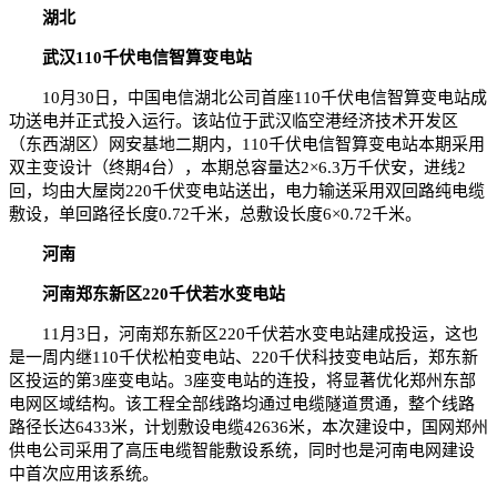
湖北
武汉110千伏电信智算变电站
10月30日，中国电信湖北公司首座110千伏电信智算变电站成
功送电并正式投入运行。该站位于武汉临空港经济技术开发区
（东西湖区）网安基地二期内，110千伏电信智算变电站本期采用
双主变设计（终期4台），本期总容量达2×6.3万千伏安，进线2
回，均由大屋岗220千伏变电站送出，电力输送采用双回路纯电缆
敷设，单回路径长度0.72千米，总敷设长度6×0.72千米。
河南
河南郑东新区220千伏若水变电站
11月3日，河南郑东新区220千伏若水变电站建成投运，这也
是一周内继110千伏松柏变电站、220千伏科技变电站后，郑东新
区投运的第3座变电站。3座变电站的连投，将显著优化郑州东部
电网区域结构。该工程全部线路均通过电缆隧道贯通，整个线路
路径长达6433米，计划敷设电缆42636米，本次建设中，国网郑州
供电公司采用了高压电缆智能敷设系统，同时也是河南电网建设
中首次应用该系统。