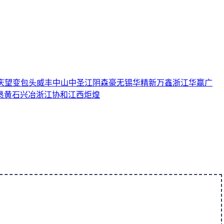
庆望变
包头威丰
中山中圣
江阴森豪
无锡华精
新万鑫
浙江华赢
广
恳
黄石兴冶
浙江协和
江西炬煌