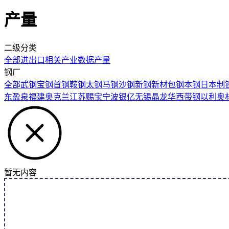
产量
二级分类
全部
进出口
相关产业数据
产量
钢厂
全部
武钢
宝钢
首钢
鞍钢
太钢
马钢
沙钢
新钢新材
包钢
本钢
日本制
东盈泉
福建奥克兰
江苏赐宝
宁波银亿
无锡晶龙
华西带钢
以利奥
暂无内容