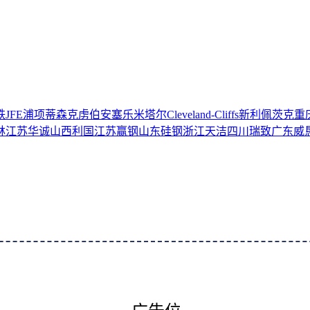
铁
JFE
浦项
蒂森克虏伯
安塞乐米塔尔
Cleveland-Cliffs
新利佩茨克
重
林
江苏华诚
山西利国
江苏赢钢
山东硅钢
浙江天洁
四川瑞致
广东威