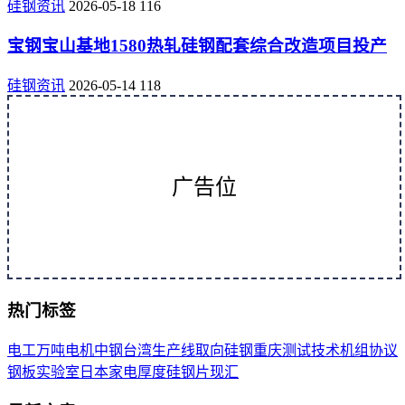
硅钢资讯
2026-05-18
116
宝钢宝山基地1580热轧硅钢配套综合改造项目投产
硅钢资讯
2026-05-14
118
广告位
热门标签
电工
万吨
电机
中钢
台湾
生产线
取向
硅钢
重庆
测试
技术
机组
协议
钢板
实验室
日本
家电
厚度
硅钢片
现汇