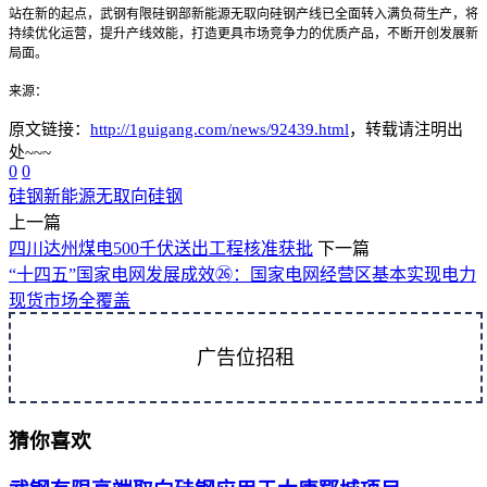
站在新的起点，武钢有限硅钢部新能源无取向硅钢产线已全面转入满负荷生产，将
持续优化运营，提升产线效能，打造更具市场竞争力的优质产品，不断开创发展新
局面。
来源：
原文链接：
http://1guigang.com/news/92439.html
，转载请注明出
处~~~
0
0
硅钢
新能源
无取向硅钢
上一篇
四川达州煤电500千伏送出工程核准获批
下一篇
“十四五”国家电网发展成效㉖：国家电网经营区基本实现电力
现货市场全覆盖
广告位招租
猜你喜欢