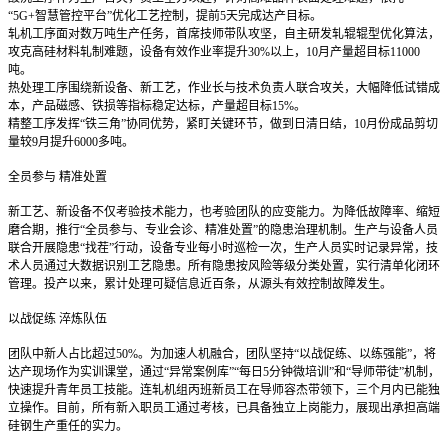
“5G+智慧管控平台”优化工艺控制，提前5天完成达产目标。
轧机工序面对数万吨生产任务，首席技师带队攻坚，自主研发轧辊辊型优化算法，
攻克高硅材料轧制难题，设备有效作业率提升30%以上，10月产量超目标11000
吨。
热处理工序围绕新设备、新工艺，作业长与技术负责人联合攻关，大幅降低试错成
本，产品磁感、铁损等指标稳定达标，产量超目标15%。
精整工序发挥“铁三角”协同优势，紧盯关键环节，做到日清日结，10月份成品剪切
量较9月提升6000多吨。
全员参与 精准处置
新工艺、新设备不仅考验技术能力，也考验团队的应变能力。为降低故障率、缩短
磨合期，推行“全员参与、专业会诊、精准处置”的隐患治理机制。生产与设备人员
联合开展隐患“找茬”行动，设备专业每小时巡检一次，生产人员实时记录异常，技
术人员通过大数据识别工艺隐患。所有隐患按风险等级分类处置，实行清单化闭环
管理。投产以来，累计处理可疑信息近百条，从源头有效控制故障发生。
以战促练 淬炼队伍
团队中新人占比超过50%。为加速人机融合，团队坚持“以战促练、以练强能”，将
达产现场作为实训课堂，通过“异常案例库”“每日5分钟微培训”和“导师带徒”机制，
快速提升青年员工技能。连轧机组丙班新员工在导师容杰带领下，三个月内已能独
立操作。目前，所有新入职员工通过考核，已具备独立上岗能力，展现出承担高端
硅钢生产重任的实力。