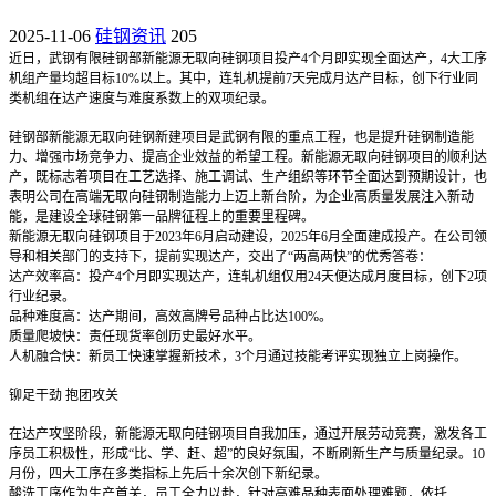
2025-11-06
硅钢资讯
205
近日，武钢有限硅钢部新能源无取向硅钢项目投产4个月即实现全面达产，4大工序
机组产量均超目标10%以上。其中，连轧机提前7天完成月达产目标，创下行业同
类机组在达产速度与难度系数上的双项纪录。
硅钢部新能源无取向硅钢新建项目是武钢有限的重点工程，也是提升硅钢制造能
力、增强市场竞争力、提高企业效益的希望工程。新能源无取向硅钢项目的顺利达
产，既标志着项目在工艺选择、施工调试、生产组织等环节全面达到预期设计，也
表明公司在高端无取向硅钢制造能力上迈上新台阶，为企业高质量发展注入新动
能，是建设全球硅钢第一品牌征程上的重要里程碑。
新能源无取向硅钢项目于2023年6月启动建设，2025年6月全面建成投产。在公司领
导和相关部门的支持下，提前实现达产，交出了“两高两快”的优秀答卷：
达产效率高：投产4个月即实现达产，连轧机组仅用24天便达成月度目标，创下2项
行业纪录。
品种难度高：达产期间，高效高牌号品种占比达100%。
质量爬坡快：责任现货率创历史最好水平。
人机融合快：新员工快速掌握新技术，3个月通过技能考评实现独立上岗操作。
铆足干劲 抱团攻关
在达产攻坚阶段，新能源无取向硅钢项目自我加压，通过开展劳动竞赛，激发各工
序员工积极性，形成“比、学、赶、超”的良好氛围，不断刷新生产与质量纪录。10
月份，四大工序在多类指标上先后十余次创下新纪录。
酸洗工序作为生产首关，员工全力以赴，针对高难品种表面处理难题，依托