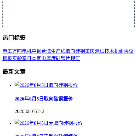
热门标签
电工
万吨
电机
中钢
台湾
生产线
取向
硅钢
重庆
测试
技术
机组
协议
钢板
实验室
日本
家电
厚度
硅钢片
现汇
最新文章
2026年8月5日取向硅钢报价
2026-08-05
5
2