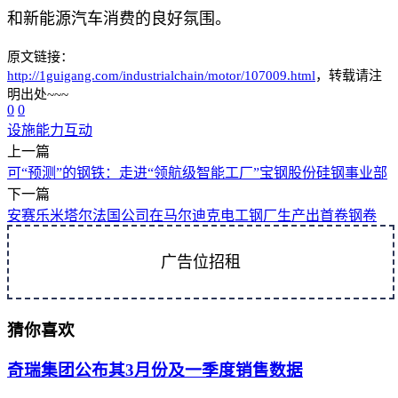
和新能源汽车消费的良好氛围。
原文链接：
http://1guigang.com/industrialchain/motor/107009.html
，转载请注
明出处~~~
0
0
设施
能力
互动
上一篇
可“预测”的钢铁：走进“领航级智能工厂”宝钢股份硅钢事业部
下一篇
安赛乐米塔尔法国公司在马尔迪克电工钢厂生产出首卷钢卷
广告位招租
猜你喜欢
奇瑞集团公布其3月份及一季度销售数据