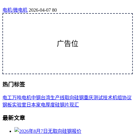
电机/微电机
2026-04-07
80
广告位
热门标签
电工
万吨
电机
中钢
台湾
生产线
取向
硅钢
重庆
测试
技术
机组
协议
钢板
实验室
日本
家电
厚度
硅钢片
现汇
最新文章