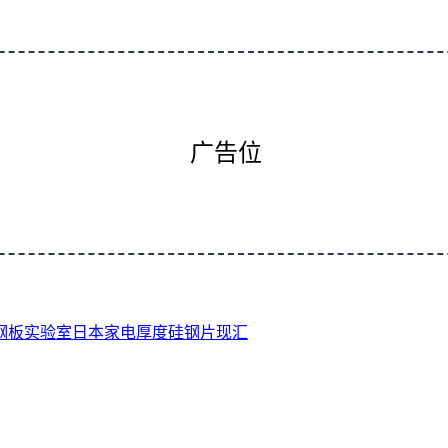
广告位
钢板
实验室
日本
家电
厚度
硅钢片
现汇