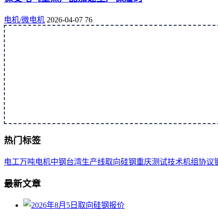
电机/微电机
2026-04-07
76
热门标签
电工
万吨
电机
中钢
台湾
生产线
取向
硅钢
重庆
测试
技术
机组
协议
最新文章