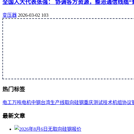
全国人大代表张强： 协调各方资源，整治通信线缆“
变压器
2026-03-02
103
热门标签
电工
万吨
电机
中钢
台湾
生产线
取向
硅钢
重庆
测试
技术
机组
协议
最新文章