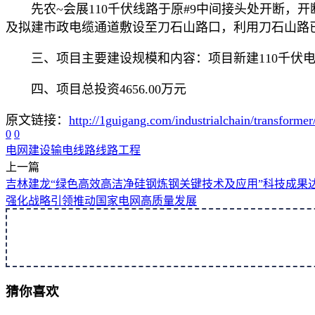
先农~会展110千伏线路于原#9中间接头处开断
及拟建市政电缆通道敷设至刀石山路口，利用刀石山路已
三、项目主要建设规模和内容：项目新建110千伏电缆折
四、项目总投资4656.00万元
原文链接：
http://1guigang.com/industrialchain/transforme
0
0
电网建设
输电线路
线路工程
上一篇
吉林建龙“绿色高效高洁净硅钢炼钢关键技术及应用”科技成果
强化战略引领推动国家电网高质量发展
猜你喜欢