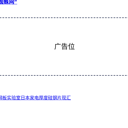
蜘蛛网”
广告位
钢板
实验室
日本
家电
厚度
硅钢片
现汇