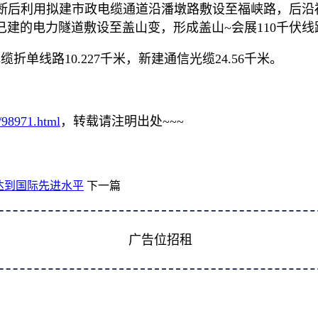
，开断后利用拟建市政电缆通道沿潘墩路敷设至福峡路，后
建的电力隧道敷设至盖山变，形成盖山~会展110千伏线路
单线路10.227千米，新建通信光缆24.56千米。
r/98971.html
，转载请注明出处~~~
达到国际先进水平
下一篇
广告位招租