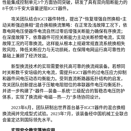
性能集成控制单元3个方面协同突破，研发了具有双向阻断能力的
8千伏/3千安大容量逆阻IGCT器件。
攻关团队结合IGCT器件特性，提出了“恢复增强自然换相+主
动关断强迫换相”混合换相换流策略：在正常及浅故障工况下，依
靠电网电压使器件电流自然过零后增强关断能力确保有序换流；
在深度故障下，依靠器件可控关断能力主动关断桥臂电流，实现
故障工况的可靠换流。这样能从根本上规避常规直流系统换相失
败风险，降低关断应力与无功损耗，在保障电网运行高可靠性的
基础上兼顾了经济效益。
新型换流技术的实现需要依托高可靠的换流阀装备。若想同
时关断数千安培级的大电流，需提升IGCT器件的过电压应力抑制
和器件间电压动态均衡能力。受到直流断路器拓扑结构的启发，
攻关团队创新提出基于压敏电阻钳位的串联器件电压均衡拓扑，
并进一步构建了“器件—装备—系统”三级配合的暂稳态电压防护
体系，实现了换流阀“电磁—热—力”多场协同设计。
2023年6月，团队研制出世界首台基于IGCT器件的混合换相
换流阀并完成型式试验。2023年7月，该装备经中国机械工业联合
会鉴定达到国际领先水平。
实现安全稳定落地应用