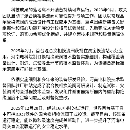
科技成果的落地离不开装备持续可靠运行。2023年9月，攻关
团队启动了混合换相换流阀可靠性提升专项工作。团队以常规晶
闸管换流阀的成熟设计与工程应用为基础，重点围绕新装备关键
组部件和核心功能开展设计校核与试验验证，先后完成50余项专
项论证、落实80余项优化措施，并建立起技术规范和质量保障体
系。
2025年2月，首台混合换相换流阀获批在灵宝换流站示范应
用。河南电科院制订换相换流阀技术监督实施细则，构建覆盖装
备设计、制造、试验等全环节的技术监督体系，为该装备高标准
示范应用打好技术基础。
依据实施细则和多年来的装备研发经验，河南电科院技术监
督团队驻厂驻站完成了混合换相换流阀可研设计、制造试验、安
装调试的全过程技术监督，发现组件避雷器熔断器内筒壁结构绝
缘强度不足等问题后及时督促整改。
2025年12月28日，经过168小时的试运行，世界首台基于自
主可控IGCT器件的混合换相换流阀正式投运。截至目前，该装备
运行稳定，能以微秒级速度完成关断动作，进一步提升了河南电
网交直流混联运行的安全稳定水平。