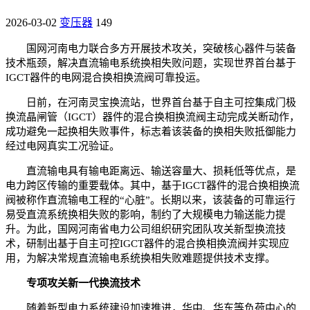
2026-03-02
变压器
149
国网河南电力联合多方开展技术攻关，突破核心器件与装备
技术瓶颈，解决直流输电系统换相失败问题，实现世界首台基于
IGCT器件的电网混合换相换流阀可靠投运。
日前，在河南灵宝换流站，世界首台基于自主可控集成门极
换流晶闸管（IGCT）器件的混合换相换流阀主动完成关断动作，
成功避免一起换相失败事件，标志着该装备的换相失败抵御能力
经过电网真实工况验证。
直流输电具有输电距离远、输送容量大、损耗低等优点，是
电力跨区传输的重要载体。其中，基于IGCT器件的混合换相换流
阀被称作直流输电工程的“心脏”。长期以来，该装备的可靠运行
易受直流系统换相失败的影响，制约了大规模电力输送能力提
升。为此，国网河南省电力公司组织研究团队攻关新型换流技
术，研制出基于自主可控IGCT器件的混合换相换流阀并实现应
用，为解决常规直流输电系统换相失败难题提供技术支撑。
专项攻关新一代换流技术
随着新型电力系统建设加速推进，华中、华东等负荷中心的