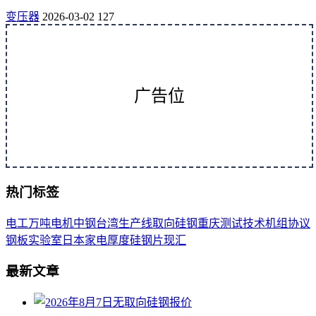
变压器
2026-03-02
127
广告位
热门标签
电工
万吨
电机
中钢
台湾
生产线
取向
硅钢
重庆
测试
技术
机组
协议
钢板
实验室
日本
家电
厚度
硅钢片
现汇
最新文章