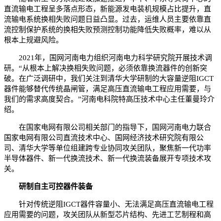
直流输电工程呈多落点形态，新能源发电装机规模占比提升，直
流输电系统换相失败问题日益凸显。过去，运维人员主要依靠直
流控制保护系统的换相失败预测控制功能降低失败概率，难以从
根本上规避风险。
2021年，国网河南电力组织河南电力科学研究院开展技术调
研。“从根本上解决换相失败问题，必须依靠换流器件的创新突
破。在广泛调研中，我们关注到清华大学研制的大容量逆阻IGCT
器件能够替代传统晶闸管，满足高压直流输电工程应用需要，与
我们的需求高度契合。”河南电科院特高压技术中心主任董曼玲介
绍。
在国家电网有限公司相关部门的指导下，国网河南电力联合
国家电网有限公司直流技术中心、国网经济技术研究院有限公
司、清华大学等单位组建跨专业协同攻关团队，聚焦新一代功率
半导体器件、新一代换流技术、新一代换流装备展开专项技术攻
关。
研制自主可控器件装备
针对传统逆阻IGCT器件容量小、无法满足高压直流输电工程
应用需要的问题，攻关团队从新型芯片结构、先进工艺制程和高