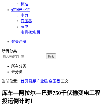
标准
硅钢产业链
电力
变压器
家电
电机/微电机
登录
注册
所有分类
搜索
所有分类
未分类
当前位置：
首页
硅钢产业链
变压器
正文
库车—阿拉尔—巴楚750千伏输变电工程
投运倒计时！