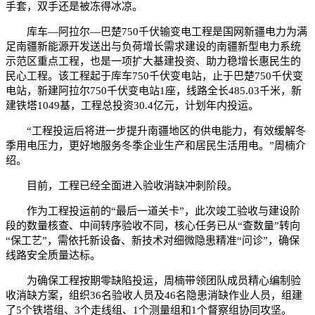
手套，双手还是被冻得冰凉。
库车—阿拉尔—巴楚750千伏输变电工程是国网新疆电力为满
足南疆新能源开发送出与负荷增长需求建设的南疆新型电力系统
示范区重点工程，也是一项扩大基建投资、助力稳增长惠民生的
民心工程。该工程起于库车750千伏变电站，止于巴楚750千伏变
电站，新建阿拉尔750千伏变电站1座，线路全长485.03千米，新
建铁塔1049基，工程总投资30.4亿元，计划年内投运。
“工程投运后将进一步提升南疆地区的供电能力，有效缓解冬
季用电压力，更好地服务冬季企业生产和居民生活用电。”周楠介
绍。
目前，工程已经全面进入验收消缺冲刺阶段。
作为工程投运前的“最后一道关卡”，此次竣工验收与建设阶
段的数量核查、中间转序验收不同，核心任务已从“查数量”转向
“保工艺”，需依托新设备、新技术对细微隐患精准“问诊”，确保
线路安全质量达标。
为确保工程按期零缺陷投运，周楠带领团队成员精心编制验
收消缺方案，组织36名验收人员及46名隐患消缺作业人员，组建
了5个铁塔组、3个走线组、1个测量组和1个督察组协同攻坚。