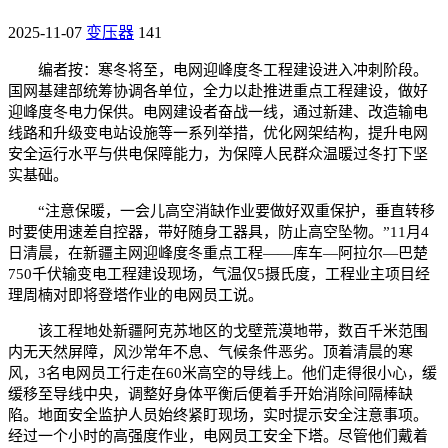
2025-11-07
变压器
141
编者按：寒冬将至，电网迎峰度冬工程建设进入冲刺阶段。
国网基建部统筹协调各单位，全力以赴推进重点工程建设，做好
迎峰度冬电力保供。电网建设者奋战一线，通过新建、改造输电
线路和升级变电站设施等一系列举措，优化网架结构，提升电网
安全运行水平与供电保障能力，为保障人民群众温暖过冬打下坚
实基础。
“注意保暖，一会儿高空消缺作业要做好双重保护，垂直转移
时要使用速差自控器，带好随身工器具，防止高空坠物。”11月4
日清晨，在新疆主网迎峰度冬重点工程——库车—阿拉尔—巴楚
750千伏输变电工程建设现场，气温仅5摄氏度，工程业主项目经
理周楠对即将登塔作业的电网员工说。
该工程地处新疆阿克苏地区的戈壁荒漠地带，数百千米范围
内无天然屏障，风沙常年不息、气候条件恶劣。顶着清晨的寒
风，3名电网员工行走在60米高空的导线上。他们走得很小心，缓
缓移至导线中央，调整好身体平衡后便着手开始消除间隔棒缺
陷。地面安全监护人员始终紧盯现场，实时提示安全注意事项。
经过一个小时的高强度作业，电网员工安全下塔。尽管他们戴着