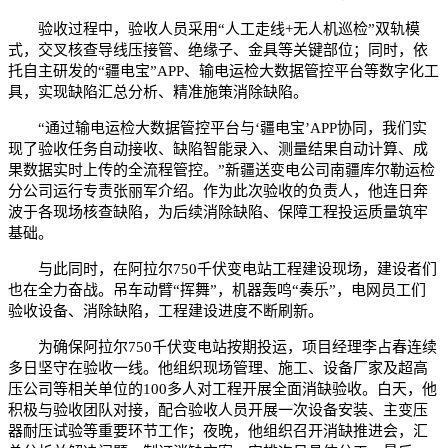
验收过程中，验收人员采用“人工走线+无人机巡检”双轨模
式，交叉核查导线压接管、绝缘子、金具等关键部位；同时，依
托自主研发的“疆电宝”APP、输电运检大数据管控平台等数字化工
具，实现缺陷汇总分析、精准施策消除缺陷。
“通过输电运检大数据管控平台与‘疆电宝’APP协同，我们实
现了验收任务自动接收、缺陷智能录入、测量结果自动计算、成
果数据实时上传的全流程管控。”新疆送变电公司南疆库尔勒运检
分公司运行专责张丽军介绍。作为此次验收的负责人，他连日奔
波于各现场核查缺陷，为后续消除缺陷、保障工程投运质量筑牢
基础。
与此同时，在阿拉尔750千伏变电站工程建设现场，建设者们
也在全力奋战。吊车动臂“挥舞”，机器轰鸣“奏乐”，电网员工们
验收设备、消除缺陷，工程建设进度不断刷新。
为确保阿拉尔750千伏变电站按期投运，项目经理李占春连续
多日坚守在验收一线。他组织现场管理、施工、设备厂家及超高
压公司等相关单位的100多人对工程开展全面消缺验收。白天，他
积极与验收团队对接，配合验收人员开展一次设备安装、主变压
器耐压试验等重要环节工作；夜晚，他组织召开消缺推进会，汇