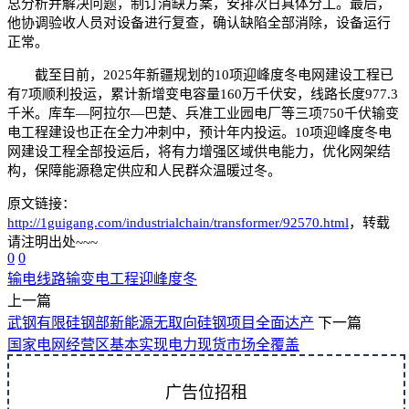
总分析并解决问题，制订消缺方案，安排次日具体分工。最后，
他协调验收人员对设备进行复查，确认缺陷全部消除，设备运行
正常。
截至目前，2025年新疆规划的10项迎峰度冬电网建设工程已
有7项顺利投运，累计新增变电容量160万千伏安，线路长度977.3
千米。库车—阿拉尔—巴楚、兵准工业园电厂等三项750千伏输变
电工程建设也正在全力冲刺中，预计年内投运。10项迎峰度冬电
网建设工程全部投运后，将有力增强区域供电能力，优化网架结
构，保障能源稳定供应和人民群众温暖过冬。
原文链接：
http://1guigang.com/industrialchain/transformer/92570.html
，转载
请注明出处~~~
0
0
输电线路
输变电工程
迎峰度冬
上一篇
武钢有限硅钢部新能源无取向硅钢项目全面达产
下一篇
国家电网经营区基本实现电力现货市场全覆盖
广告位招租