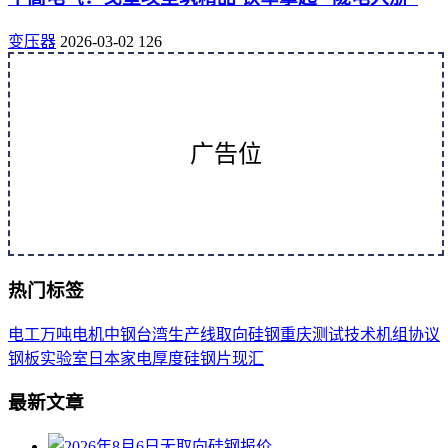
变压器
2026-03-02
126
广告位
热门标签
电工
万吨
电机
中钢
台湾
生产线
取向
硅钢
重庆
测试
技术
机组
协议
钢板
实验室
日本
家电
厚度
硅钢片
现汇
最新文章