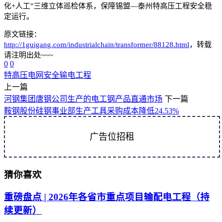
化+人工”三维立体巡检体系，保障锡盟—泰州特高压工程安全稳
定运行。
原文链接：
http://1guigang.com/industrialchain/transformer/88128.html
，转载
请注明出处~~~
0
0
特高压
电网安全
输电工程
上一篇
河钢集团唐钢公司生产的电工钢产品直通市场
下一篇
鞍钢股份硅钢事业部生产工具采购成本降低24.53%
广告位招租
猜你喜欢
重磅盘点 | 2026年各省市重点项目输配电工程（持
续更新）