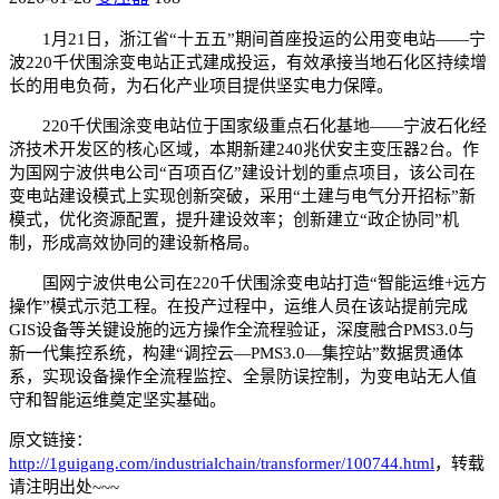
1月21日，浙江省“十五五”期间首座投运的公用变电站——宁
波220千伏围涂变电站正式建成投运，有效承接当地石化区持续增
长的用电负荷，为石化产业项目提供坚实电力保障。
220千伏围涂变电站位于国家级重点石化基地——宁波石化经
济技术开发区的核心区域，本期新建240兆伏安主变压器2台。作
为国网宁波供电公司“百项百亿”建设计划的重点项目，该公司在
变电站建设模式上实现创新突破，采用“土建与电气分开招标”新
模式，优化资源配置，提升建设效率；创新建立“政企协同”机
制，形成高效协同的建设新格局。
国网宁波供电公司在220千伏围涂变电站打造“智能运维+远方
操作”模式示范工程。在投产过程中，运维人员在该站提前完成
GIS设备等关键设施的远方操作全流程验证，深度融合PMS3.0与
新一代集控系统，构建“调控云—PMS3.0—集控站”数据贯通体
系，实现设备操作全流程监控、全景防误控制，为变电站无人值
守和智能运维奠定坚实基础。
原文链接：
http://1guigang.com/industrialchain/transformer/100744.html
，转载
请注明出处~~~