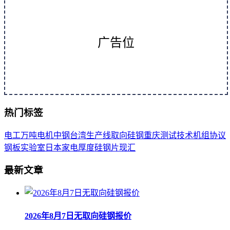
广告位
热门标签
电工
万吨
电机
中钢
台湾
生产线
取向
硅钢
重庆
测试
技术
机组
协议
钢板
实验室
日本
家电
厚度
硅钢片
现汇
最新文章
2026年8月7日无取向硅钢报价