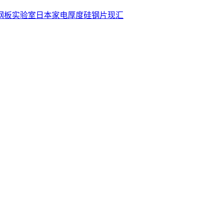
钢板
实验室
日本
家电
厚度
硅钢片
现汇