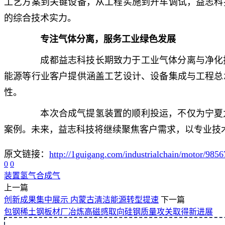
工艺方案到关键设备，从工程实施到开车调试，益志科
的综合技术实力。
专注气体分离，服务工业绿色发展
成都益志科技长期致力于工业气体分离与净化技
能源等行业客户提供涵盖工艺设计、设备集成与工程总
性。
本次合成气提氢装置的顺利投运，不仅为宁夏九
案例。未来，益志科技将继续聚焦客户需求，以专业技术
原文链接：
http://1guigang.com/industrialchain/motor/9856
0
0
装置
氢气
合成气
上一篇
创新成果集中展示 内蒙古清洁能源转型提速
下一篇
包钢稀土钢板材厂冶炼高磁感取向硅钢质量攻关取得新进展