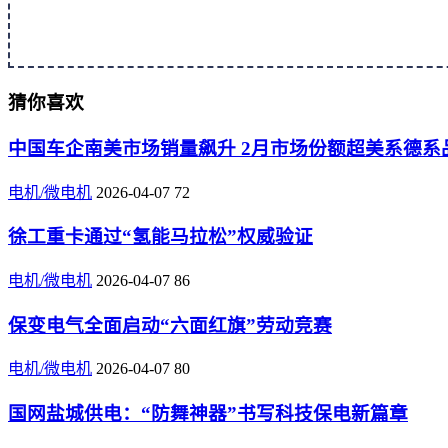
猜你喜欢
中国车企南美市场销量飙升 2月市场份额超美系德系
电机/微电机
2026-04-07
72
徐工重卡通过“氢能马拉松”权威验证
电机/微电机
2026-04-07
86
保变电气全面启动“六面红旗”劳动竞赛
电机/微电机
2026-04-07
80
国网盐城供电：“防舞神器”书写科技保电新篇章