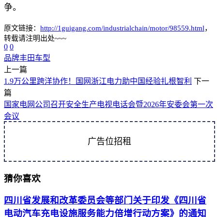
争。
原文链接：
http://1guigang.com/industrialchain/motor/98559.html
，
转载请注明出处~~~
0
0
品牌
丰田
车型
上一篇
1.9万公里跨洋协作！国网浙江电力助中国经验扎根智利
下一
篇
国家电网公司召开安全生产电视电话会暨2026年安委会第一次
会议
广告位招租
猜你喜欢
四川省发展和改革委员会等部门关于印发《四川省
电动汽车充电设施服务能力倍增行动方案》的通知