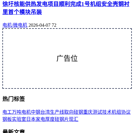
徐圩核能供热发电项目顺利完成1号机组安全壳钢衬
里首个模块吊装
电机/微电机
2026-04-07
72
广告位
热门标签
电工
万吨
电机
中钢
台湾
生产线
取向
硅钢
重庆
测试
技术
机组
协议
钢板
实验室
日本
家电
厚度
硅钢片
现汇
最新文章