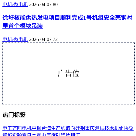
电机/微电机
2026-04-07
80
徐圩核能供热发电项目顺利完成1号机组安全壳钢衬
里首个模块吊装
电机/微电机
2026-04-07
72
广告位
热门标签
电工
万吨
电机
中钢
台湾
生产线
取向
硅钢
重庆
测试
技术
机组
协议
钢板
实验室
日本
家电
厚度
硅钢片
现汇