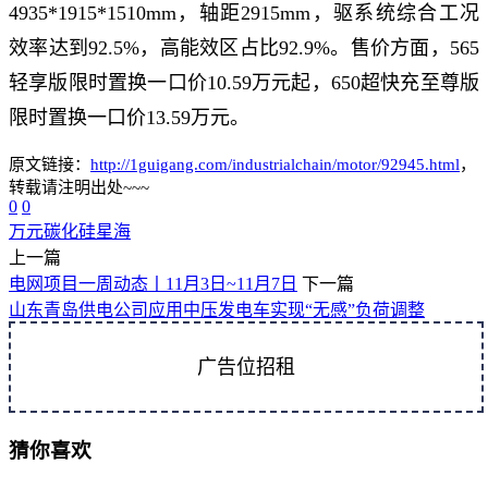
4935*1915*1510mm，轴距2915mm，驱系统综合工况
效率达到92.5%，高能效区占比92.9%。售价方面，565
轻享版限时置换一口价10.59万元起，650超快充至尊版
限时置换一口价13.59万元。
原文链接：
http://1guigang.com/industrialchain/motor/92945.html
，
转载请注明出处~~~
0
0
万元
碳化硅
星海
上一篇
电网项目一周动态丨11月3日~11月7日
下一篇
山东青岛供电公司应用中压发电车实现“无感”负荷调整
广告位招租
猜你喜欢