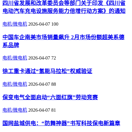
四川省发展和改革委员会等部门关于印发《四川省
电动汽车充电设施服务能力倍增行动方案》的通知
电机/微电机
2026-04-07
100
中国车企南美市场销量飙升 2月市场份额超美系德
系品牌
电机/微电机
2026-04-07
72
徐工重卡通过“氢能马拉松”权威验证
电机/微电机
2026-04-07
88
保变电气全面启动“六面红旗”劳动竞赛
电机/微电机
2026-04-07
81
国网盐城供电：“防舞神器”书写科技保电新篇章