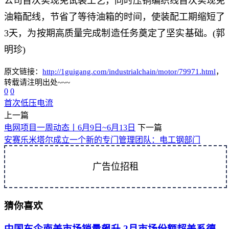
公司首次实现免试装工艺，同时压铜编织线首次实现免
油箱配线，节省了等待油箱的时间，使装配工期缩短了
3天，为按期高质量完成制造任务奠定了坚实基础。(郭
明珍)
原文链接：
http://1guigang.com/industrialchain/motor/79971.html
，
转载请注明出处~~~
0
0
首次
低压
电流
上一篇
电网项目一周动态丨6月9日~6月13日
下一篇
安赛乐米塔尔成立一个新的专门管理团队：电工钢部门
广告位招租
猜你喜欢
中国车企南美市场销量飙升 2月市场份额超美系德