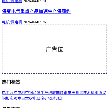
电机/微电机
2026-04-07
70
保变电气重点产品加速生产保履约
电机/微电机
2026-04-07
76
广告位
热门标签
电工
万吨
电机
中钢
台湾
生产线
取向
硅钢
重庆
测试
技术
机组
协议
钢板
实验室
日本
家电
厚度
硅钢片
现汇