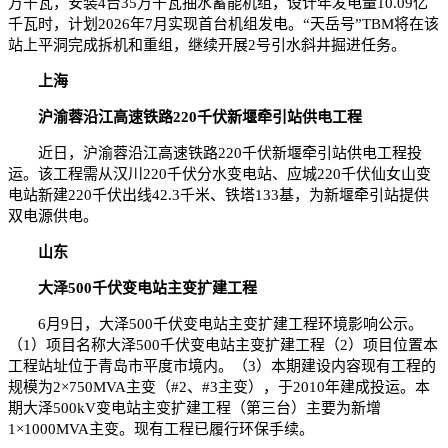
万千瓦，安装4台35万千瓦抽水蓄能机组，设计年发电量10.09亿
千瓦时，计划2026年7月实现首台机组发电。“天岳号”TBM将在该
站上平洞完成拆机和重组，继续开展2号引水斜井掘进任务。
上海
沪渝蓉沿江高速铁路220千伏新堰牵引站供电工程
近日，沪渝蓉沿江高速铁路220千伏新堰牵引站供电工程投
运。该工程需从汉川220千伏分水变电站、应城220千伏仙女山变
电站新建220千伏出线42.3千米、铁塔133基，为新堰牵引站提供
双电源供电。
山东
大泽500千伏变电站主变扩建工程
6月9日，大泽500千伏变电站主变扩建工程环境影响公示。
（1）项目名称大泽500千伏变电站主变扩建工程（2）项目位置本
工程站址位于青岛市平度市境内。（3）本期建设内容现有工程的
规模为2×750MVA主变（#2、#3主变），于2010年建成投运。本
期大泽500kV变电站主变扩建工程（第三台）主要为新增
1×1000MVA主变。现有工程已履行环保手续。