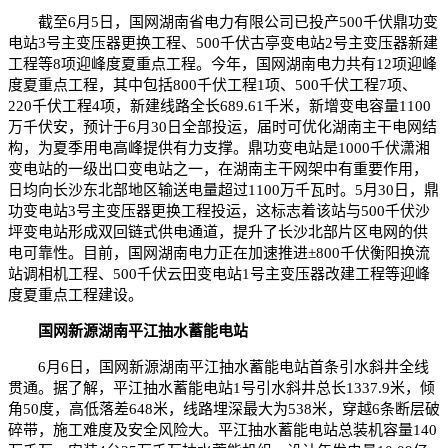
截至6月5日，国网湖南省电力有限公司已投产500千伏鼎功变
电站3号主变压器更换工程、500千伏古亭变电站2号主变压器新建
工程等8项迎峰度夏重点工程。今年，国网湖南电力共有12项迎峰
度夏重点工程，其中包括800千伏工程1项、500千伏工程7项、
220千伏工程4项，新建线路全长689.61千米，新增变电容量1100
万千伏安，预计于6月30日全部投运，届时可优化湖南主干电网结
构，为夏季用电高峰提供有力支撑。鼎功变电站是1000千伏潇湘
变电站的一级出口变电站之一，在湖南主干网架中有重要作用，
日均向长沙东北部地区输送电量超过1100万千瓦时。5月30日，鼎
功变电站3号主变压器更换工程投运，这标志着该站与500千伏沙
坪变电站形成双回链式供电通道，提升了长沙北部片区电网的供
电可靠性。目前，国网湖南电力正在加速推进±800千伏衡阳换流
站调相机工程、500千伏云田变电站1号主变压器改建工程等迎峰
度夏重点工程建设。
国网新源湖南平江抽水蓄能电站
6月6日，国网新源湖南平江抽水蓄能电站首条引水斜井全线
贯通。据了解，平江抽水蓄能电站1号引水斜井总长1337.9米，倾
角50度，高低落差648米，线路埋深最大为538米，穿越6条断层破
碎带，施工难度及安全风险大。平江抽水蓄能电站总装机容量140