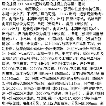
建设规模（1）500kV肥城站建设规模主变容量：远景
2×1200MVA，电压等级500/220/66kV，预留中性点小电抗位置。
本期一次上齐。不堵死扩建的可能。500kV出线：远景规划出线3
回，向南出线。本期出线间隔1个，出线1回至岱宗站。站址自西
向东间隔依次为岱宗、备用（无设备）、备用（无设备）。
220kV出线：远景规划出线8回，向北出线。本期出线间隔6个，
出线4回：自西向东依次为备用（无设备）、备用（预留至国能绿
能光伏）、中电建、中能建、中储国能、华能、备用（预留至新
能源）、备用（无设备）。以上220kV线路不含在本期工程。无
功补偿：远景配置6×60Mvar低压电容器、2×60Mvar低压电抗器、
2×（±60）MvarSVG。本期一次上齐。电气主接线：500kV远期及
本期均采用双母线接线；220kV远期及本期均采用双母线单分段
接线。电气布置：主变压器采用三相分体变压器，户外布置；
500kV配电装置、220kV配电装置、66kV配电装置均采用HGIS户
外布置。本工程站址总用地面积3.1505hm2，其中围墙内占地面积
3.0030hm2。（2）肥城～岱宗500kV线路建设规模新建1回500kV
架空线路接入500kV岱宗站，新建线路长度1.13km，其中单回路
架设1.02km，同塔双回路单侧挂线0.11km。同时利用在建的中电
建～岱宗220kV线路（500kV标准建设，降压运行），最终形成肥
城～岱宗500kV线路。导线拟采用4×JL3/G1A-630/45型钢芯高导
电率铝绞线，每相4分裂，呈正四边形布置，分裂间距500mm。新