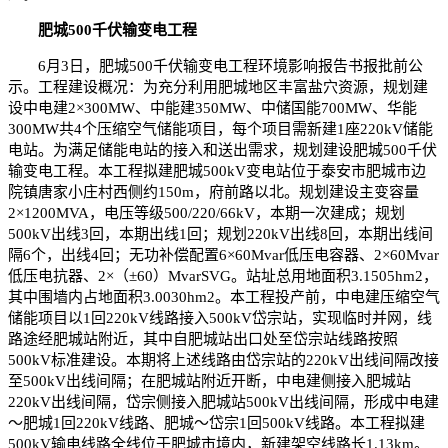
肥城500千伏输变电工程
6月3日，肥城500千伏输变电工程环境影响报告书报批前公
示。工程建设概况：为充分利用肥城地区丰富盐穴资源，规划建
设中电建2×300MW、中能建350MW、中储国能700MW、华能
300MW共4个压缩空气储能项目，每个项目需新建1座220kV储能
电站。为满足储能电站的接入和送出需求，规划建设肥城500千伏
输变电工程。本工程拟建肥城500kV变电站位于泰安市肥城市边
院镇唐家小庄村西侧约150m，府前路以北。规划建设主变容量
2×1200MVA，电压等级500/220/66kV，本期一次建成；规划
500kV出线3回，本期出线1回；规划220kV出线8回，本期出线间
隔6个，出线4回；无功补偿配置6×60Mvar低压电容器、2×60Mvar
低压电抗器、2×（±60）MvarSVG。站址总用地面积3.1505hm2，
其中围墙内占地面积3.0030hm2。本工程投产前，中电建压缩空气
储能项目以1回220kV线路接入500kV岱宗站，实现临时并网，线
路途经肥城站附近，其中自肥城站出口处至岱宗站线路按照
500kV标准建设。本期将上述线路由岱宗站的220kV出线间隔改接
至500kV出线间隔；在肥城站附近开断，中电建侧接入肥城站
220kV出线间隔，岱宗侧接入肥城站500kV出线间隔，形成中电建
～肥城1回220kV线路、肥城～岱宗1回500kV线路。本工程拟建
500kV输电线路全线位于肥城市境内，新建架空线路长1.13km。