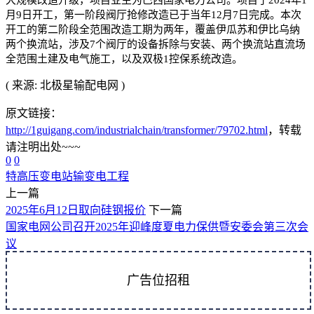
月9日开工，第一阶段阀厅抢修改造已于当年12月7日完成。本次
开工的第二阶段全范围改造工期为两年，覆盖伊瓜苏和伊比乌纳
两个换流站，涉及7个阀厅的设备拆除与安装、两个换流站直流场
全范围土建及电气施工，以及双极1控保系统改造。
(
来源: 北极星输配电网
)
原文链接：
http://1guigang.com/industrialchain/transformer/79702.html
，转载
请注明出处~~~
0
0
特高压
变电站
输变电工程
上一篇
2025年6月12日取向硅钢报价
下一篇
国家电网公司召开2025年迎峰度夏电力保供暨安委会第三次会
议
广告位招租