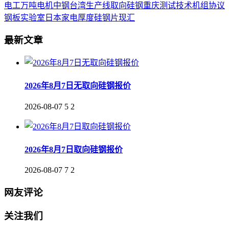
电工
万吨
电机
中钢
台湾
生产线
取向
硅钢
重庆
测试
技术
机组
协议
钢板
实验室
日本
家电
厚度
硅钢片
现汇
最新文章
2026年8月7日无取向硅钢报价
2026-08-07
5
2
2026年8月7日取向硅钢报价
2026-08-07
7
2
网友评论
关注我们