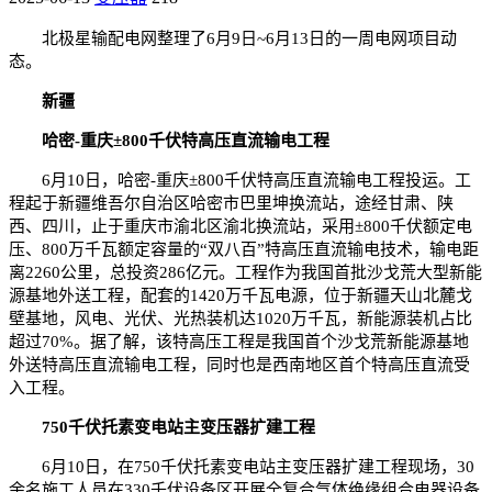
北极星输配电网整理了6月9日~6月13日的一周电网项目动
态。
新疆
哈密-重庆±800千伏特高压直流输电工程
6月10日，哈密-重庆±800千伏特高压直流输电工程投运。工
程起于新疆维吾尔自治区哈密市巴里坤换流站，途经甘肃、陕
西、四川，止于重庆市渝北区渝北换流站，采用±800千伏额定电
压、800万千瓦额定容量的“双八百”特高压直流输电技术，输电距
离2260公里，总投资286亿元。工程作为我国首批沙戈荒大型新能
源基地外送工程，配套的1420万千瓦电源，位于新疆天山北麓戈
壁基地，风电、光伏、光热装机达1020万千瓦，新能源装机占比
超过70%。据了解，该特高压工程是我国首个沙戈荒新能源基地
外送特高压直流输电工程，同时也是西南地区首个特高压直流受
入工程。
750千伏托素变电站主变压器扩建工程
6月10日，在750千伏托素变电站主变压器扩建工程现场，30
余名施工人员在330千伏设备区开展全复合气体绝缘组合电器设备