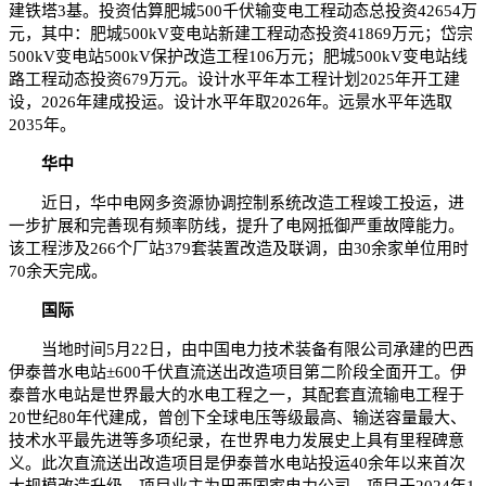
建铁塔3基。投资估算肥城500千伏输变电工程动态总投资42654万
元，其中：肥城500kV变电站新建工程动态投资41869万元；岱宗
500kV变电站500kV保护改造工程106万元；肥城500kV变电站线
路工程动态投资679万元。设计水平年本工程计划2025年开工建
设，2026年建成投运。设计水平年取2026年。远景水平年选取
2035年。
华中
近日，华中电网多资源协调控制系统改造工程竣工投运，进
一步扩展和完善现有频率防线，提升了电网抵御严重故障能力。
该工程涉及266个厂站379套装置改造及联调，由30余家单位用时
70余天完成。
国际
当地时间5月22日，由中国电力技术装备有限公司承建的巴西
伊泰普水电站±600千伏直流送出改造项目第二阶段全面开工。伊
泰普水电站是世界最大的水电工程之一，其配套直流输电工程于
20世纪80年代建成，曾创下全球电压等级最高、输送容量最大、
技术水平最先进等多项纪录，在世界电力发展史上具有里程碑意
义。此次直流送出改造项目是伊泰普水电站投运40余年以来首次
大规模改造升级，项目业主为巴西国家电力公司。项目于2024年1