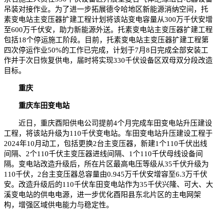
吊装对接作业。为了进一步拓展德令哈地区新能源消纳空间，托
素变电站主变压器扩建工程计划将该站变电容量从300万千伏安增
至600万千伏安，助力新能源外送。托素变电站主变压器扩建工程
包括18个停运施工阶段。目前，托素变电站主变压器扩建工程第
四次停运作业50%的工作已完成，计划于7月8日完成全部安装工
作并于次日恢复供电，届时将实现330千伏设备区双母双分段改造
目标。
重庆
重庆车田变电站
近日，重庆酉阳供电公司提前4个月完成车田变电站升压建设
工程，将该站升级为110千伏变电站。车田变电站升压建设工程于
2024年10月动工，包括更换2台主变压器，新建1个110千伏出线
间隔、2个110千伏主变压器进线间隔、1个110千伏母线设备间
隔。变电站改造升级后，所在片区最高电压等级从35千伏升级为
110千伏，2台主变压器总容量由0.945万千伏安增容至6.3万千伏
安。改造升级后的110千伏车田变电站作为35千伏兴隆、可大、大
溪变电站的供电电源，进一步优化酉阳县东北片区的主电网架
构，增强区域供电能力与稳定性。