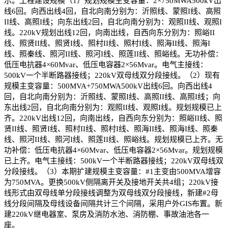
示。工程建设规模（1）规划规模主变容量：2×750MWA500kV出
线6回。向西出线4回，自北向南分别为：沂照线、蒙照I线、高照
II线、高照I线；向东出线2回，自北向南分别为：观照II线、观照I
线。220kV规划出线12回，向南出线，自西向东分别为：照峪II
线、照贤II线、照贤I线、照村II线、照村I线、照海II线、照海I
线、照秦线、照河II线、照河I线、照莲II线、照峪线。无功补偿：
低压电抗器4×60Mvar、低压电容器2×56Mvar。电气主接线：
500kV一个半断路器接线；220kV双母线双分段接线。（2）现有
规模主变容量：500MVA+750MWA500kV出线6回。向西出线4
回，自北向南分别为：沂照线、蒙照I线、高照II线、高照I线；向
东出线2回，自北向南分别为：观照II线、观照I线。规划规模已上
齐。220kV出线12回，向南出线，自西向东分别为：照峪II线、照
贤II线、照贤I线、照村II线、照村I线、照海II线、照海I线、照秦
线、照河II线、照河I线、照莲II线、照峪线。规划规模已上齐。无
功补偿：低压电抗器4×60Mvar、低压电容器2×56Mvar。规划规模
已上齐。电气主接线：500kV一个半断路器接线；220kV双母线双
分段接线。（3）本期扩建规模主变容量：#1主变由500MVA增容
为750MVA。更换500kV侧隔离开关及接地开关共4组；220kV接
线形式由双母线单分段接线调整为双母线双分段接线，新建#2母
线分段间隔及母线设备间隔共计三个间隔，采用户外GIS布置。新
建220kV继电器室、泵房及消防水池、消防棚、事故油池各一
座。