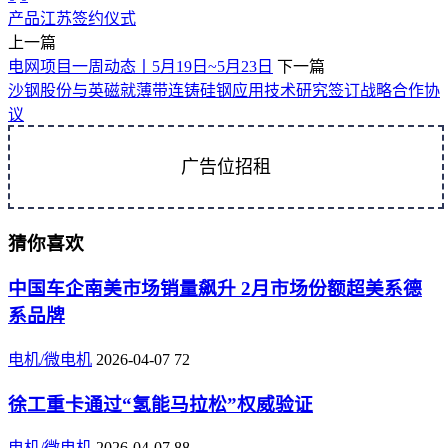
产品
江苏
签约仪式
上一篇
电网项目一周动态丨5月19日~5月23日
下一篇
沙钢股份与英磁就薄带连铸硅钢应用技术研究签订战略合作协
议
广告位招租
猜你喜欢
中国车企南美市场销量飙升 2月市场份额超美系德
系品牌
电机/微电机
2026-04-07
72
徐工重卡通过“氢能马拉松”权威验证
电机/微电机
2026-04-07
88