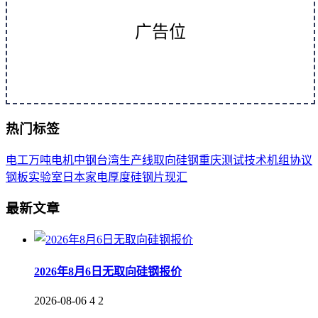
广告位
热门标签
电工
万吨
电机
中钢
台湾
生产线
取向
硅钢
重庆
测试
技术
机组
协议
钢板
实验室
日本
家电
厚度
硅钢片
现汇
最新文章
2026年8月6日无取向硅钢报价
2026-08-06
4
2