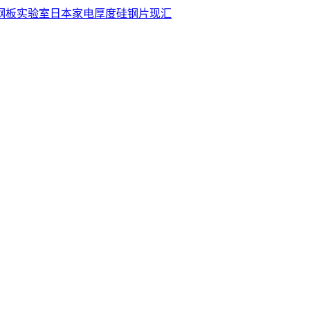
钢板
实验室
日本
家电
厚度
硅钢片
现汇