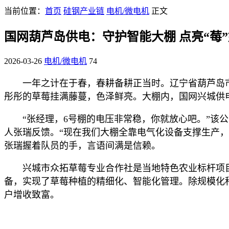
当前位置：
首页
硅钢产业链
电机/微电机
正文
国网葫芦岛供电：守护智能大棚 点亮“莓
2026-03-26
电机/微电机
74
一年之计在于春，春耕备耕正当时。辽宁省葫芦岛
彤彤的草莓挂满藤蔓，色泽鲜亮。大棚内，国网兴城供
“张经理，6号棚的电压非常稳，你就放心吧。”
人张瑞反馈。“现在我们大棚全靠电气化设备支撑生产
张瑞握着队员的手，言语间满是信赖。
兴城市众拓草莓专业合作社是当地特色农业标杆项
备，实现了草莓种植的精细化、智能化管理。除规模化
户增收致富。