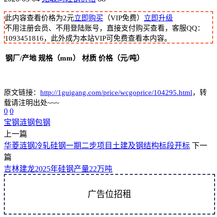
此内容查看价格为
2
元
立即购买
（VIP免费）
立即升级
不用注册会员、不用登陆账号，直接支付购买查看，客服QQ：
1093451816，此外成为本站VIP可免费查看本内容。
钢厂/产地
规格（mm）
材质
价格（元/吨）
原文链接：
http://1guigang.com/price/wcgoprice/104295.html
，转
载请注明出处~~~
0
0
宝钢
涟钢
包钢
上一篇
华菱涟钢冷轧硅钢一期二步项目土建及钢结构标段开标
下一
篇
吉林建龙2025年硅钢产量22万吨
广告位招租