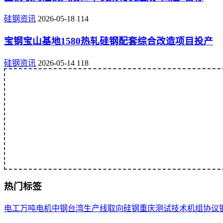
硅钢资讯
2026-05-18
114
宝钢宝山基地1580热轧硅钢配套综合改造项目投产
硅钢资讯
2026-05-14
118
热门标签
电工
万吨
电机
中钢
台湾
生产线
取向
硅钢
重庆
测试
技术
机组
协议