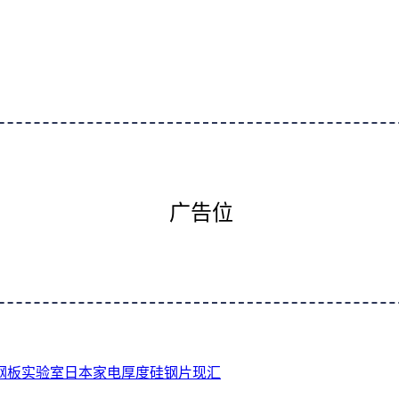
广告位
钢板
实验室
日本
家电
厚度
硅钢片
现汇