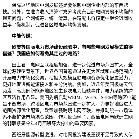
保障这些地区电网发展还是要依赖电网企业内部的东西帮
扶。另外，在准许收入清算时充分考虑东西部电网发展不均衡的
现实问题，全网统筹、统一清算，在输配电价核定中继续巩固收
益率平衡机制，促进各区域电网均衡发展。
中能传媒：
欧美等国际电力市场建设经验中，有哪些电网发展模式值得
借鉴？我国应如何避免其走过的弯路？
田士君：电网互联程度加强，进一步促进市场范围扩大。全
球能源转型背景下，世界各国普遍通过在更大区域和市场范围内
开展电力市场化交易，挖掘大规模互联电网资源优化配置潜力，
更好地促进新能源接入和充分消纳。例如，近几年美国极端天气
频发，高比例新能源地区发生多次电力短缺事件，电力系统的跨
区互济作用凸显。美国先后启动WEIM、WEIS、SEEM等跨区电能
量平衡市场，跨地区电力市场范围进一步扩大。为更好地促进大
范围资源优化配置，欧盟加强跨境电网互联，并推动统一市场体
系不断扩张市场耦合范围。作为反面例子，西葡电网与欧洲主网
的弱联系是今年4月西班牙大停电的重要因素。
西班牙能源转型激进，对电网投资建设重视不足导致的大停