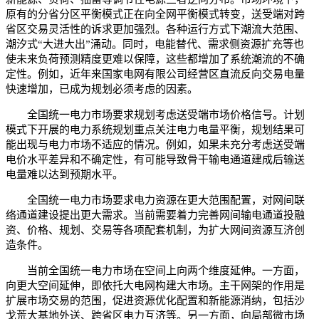
原有的分省分区平衡模式正在向全网平衡模式转变，送受端对跨
省区交易灵活性的诉求更加强烈。各种运行方式下潮流大范围、
潮汐式“大进大出”涌动。同时，电能替代、需求侧资源扩充等也
使未来负荷预测精度更难以保障，这些都增加了系统潮流的不确
定性。例如，近年来国家电网有限公司经营区直流反向交易电量
快速增加，已成为规划必须考虑的因素。
全国统一电力市场要求规划考虑送受端市场价格信号。计划
模式下开展的电力系统规划重点关注电力电量平衡，规划结果可
能出现与电力市场不适应的情况。例如，如果未充分考虑送受端
电价水平差异和不确定性，有可能导致骨干输电通道建成后输送
电量难以达到预期水平。
全国统一电力市场要求电力资源在更大范围配置，对网间联
络通道建设提出更大需求。当前需要着力完善网间输电通道投融
资、价格、规划、交易等各项配套机制，为扩大网间资源互济创
造条件。
当前全国统一电力市场在空间上向两个维度延伸。一方面，
向更大空间延伸，即依托大电网构建大市场。主干网架的作用是
扩展市场交易的范围，促进资源优化配置和新能源消纳，包括沙
戈荒大基地外送、跨省区电力互济等。另一方面，向局部微市场