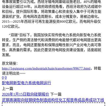
电事故需要引以为戒。西班牙输电网基础设施老旧，40%的输电
设备运行超过30年。从政府政绩视角看，西班牙政府为达成碳中
和目标，提升国际形象，将政策重心和资金投入集中于可再生能
源装机扩张，而电网改造周期长、成本分摊复杂，易被边缘化。
2015—2025年西班牙可再生能源投资800亿欧元，而电网升级仅
120亿欧元。
“双碳”目标下，我国加快实现传统电力系统向新型电力系统
转变，生产侧的清洁替代和消费侧的电能替代都对电网提出更高
要求，而且，电网还要服务和保障战略性新兴产业对电力高可靠
性、高质量的需求。因此仍要坚持电网投资建设强度，适度超前
发展。
原文链接：
http://1guigang.com/industrialchain/transformer/99677.html
，转载
请注明出处~~~
0
0
配电网
新型电力系统
电网运行
上一篇
2026年1月15日取向硅钢报价
下一篇
武钢高端取向硅钢绿色制造结构优化工程首卷成品卷成功下线