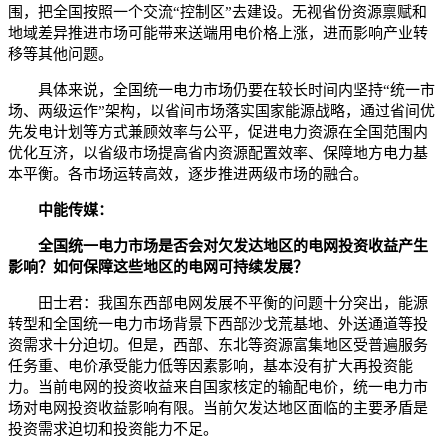
围，把全国按照一个交流“控制区”去建设。无视省份资源禀赋和
地域差异推进市场可能带来送端用电价格上涨，进而影响产业转
移等其他问题。
具体来说，全国统一电力市场仍要在较长时间内坚持“统一市
场、两级运作”架构，以省间市场落实国家能源战略，通过省间优
先发电计划等方式兼顾效率与公平，促进电力资源在全国范围内
优化互济，以省级市场提高省内资源配置效率、保障地方电力基
本平衡。各市场运转高效，逐步推进两级市场的融合。
中能传媒：
全国统一电力市场是否会对欠发达地区的电网投资收益产生
影响？如何保障这些地区的电网可持续发展？
田士君：我国东西部电网发展不平衡的问题十分突出，能源
转型和全国统一电力市场背景下西部沙戈荒基地、外送通道等投
资需求十分迫切。但是，西部、东北等资源富集地区受普遍服务
任务重、电价承受能力低等因素影响，基本没有扩大再投资能
力。当前电网的投资收益来自国家核定的输配电价，统一电力市
场对电网投资收益影响有限。当前欠发达地区面临的主要矛盾是
投资需求迫切和投资能力不足。