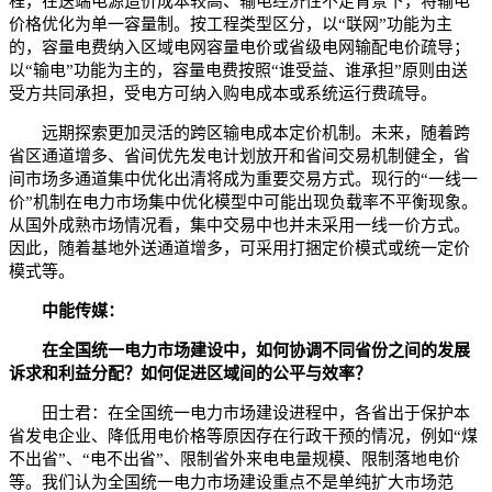
程，在送端电源造价成本较高、输电经济性不足背景下，将输电
价格优化为单一容量制。按工程类型区分，以“联网”功能为主
的，容量电费纳入区域电网容量电价或省级电网输配电价疏导；
以“输电”功能为主的，容量电费按照“谁受益、谁承担”原则由送
受方共同承担，受电方可纳入购电成本或系统运行费疏导。
远期探索更加灵活的跨区输电成本定价机制。未来，随着跨
省区通道增多、省间优先发电计划放开和省间交易机制健全，省
间市场多通道集中优化出清将成为重要交易方式。现行的“一线一
价”机制在电力市场集中优化模型中可能出现负载率不平衡现象。
从国外成熟市场情况看，集中交易中也并未采用一线一价方式。
因此，随着基地外送通道增多，可采用打捆定价模式或统一定价
模式等。
中能传媒：
在全国统一电力市场建设中，如何协调不同省份之间的发展
诉求和利益分配？如何促进区域间的公平与效率？
田士君：在全国统一电力市场建设进程中，各省出于保护本
省发电企业、降低用电价格等原因存在行政干预的情况，例如“煤
不出省”、“电不出省”、限制省外来电电量规模、限制落地电价
等。我们认为全国统一电力市场建设重点不是单纯扩大市场范