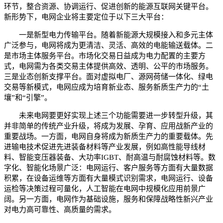
环节，整合资源、协调运行、促进创新的能源互联网关键平台。
新形势下，电网企业将主要定位于以下三大平台：
一是新型电力传输平台。随着新能源大规模接入和多元主体
广泛参与，电网将成为更清洁、灵活、高效的电能输送载体。二
是市场主体服务平台。市场化交易日益成为电力配置的主要方
式，电网需为各类交易主体提供高效、透明、公平的市场服务。
三是业态创新支撑平台。面对虚拟电厂、源网荷储一体化、绿电
交易等新模式，电网应成为培育新业态、服务新质生产力的“土
壤”和“引擎”。
未来电网要更好实现上述三个功能需要进一步转型升级，其
并非简单的传统产业升级，将成为发展、孕育、应用战新产业的
重要战场。一方面，电网自身将成为新质生产力的重要载体。先
进输电技术促进先进装备材料等产业发展，例如高性能导线材
料、智能变压器装备、大功率IGBT、耐高温与耐腐蚀材料等。数
字化、智能化场景广泛：电网运行、客户服务等方面有大量数据
积累，在设备运维等方面有大量模式识别需求，电网运行、设备
运检等决策过程可量化，人工智能在电网中规模化应用前景广
阔。另一方面，电网作为基础设施，服务和保障战略性新兴产业
对电力高可靠性、高质量的需求。