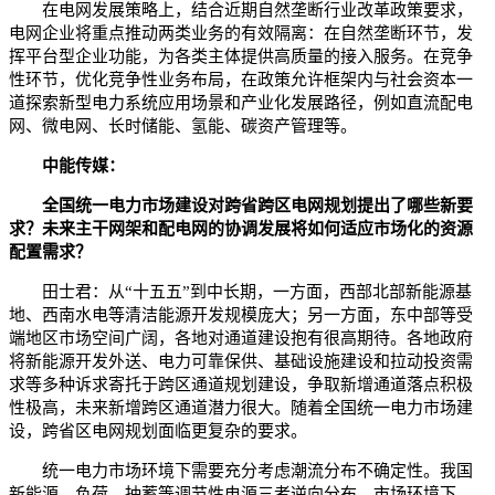
在电网发展策略上，结合近期自然垄断行业改革政策要求，
电网企业将重点推动两类业务的有效隔离：在自然垄断环节，发
挥平台型企业功能，为各类主体提供高质量的接入服务。在竞争
性环节，优化竞争性业务布局，在政策允许框架内与社会资本一
道探索新型电力系统应用场景和产业化发展路径，例如直流配电
网、微电网、长时储能、氢能、碳资产管理等。
中能传媒：
全国统一电力市场建设对跨省跨区电网规划提出了哪些新要
求？未来主干网架和配电网的协调发展将如何适应市场化的资源
配置需求？
田士君：从“十五五”到中长期，一方面，西部北部新能源基
地、西南水电等清洁能源开发规模庞大；另一方面，东中部等受
端地区市场空间广阔，各地对通道建设抱有很高期待。各地政府
将新能源开发外送、电力可靠保供、基础设施建设和拉动投资需
求等多种诉求寄托于跨区通道规划建设，争取新增通道落点积极
性极高，未来新增跨区通道潜力很大。随着全国统一电力市场建
设，跨省区电网规划面临更复杂的要求。
统一电力市场环境下需要充分考虑潮流分布不确定性。我国
新能源、负荷、抽蓄等调节性电源三者逆向分布。市场环境下，