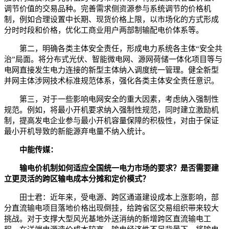
调节价值的交易品种。完善需求侧资源参与系统调节的价格机
制，例如合理设置中长期、现货价格上限，以市场化的方式形成
分时时段和价格，优化工商业用户两部制输配电价体系等。
第二，明确各类主体安全责任，形成电力系统各主体“安全共
治”局面。将分布式光伏、智能微电网、源网荷储一体化项目等与
电网直接发生电力连接的新型主体纳入调度统一管理。健全新型
并网主体涉网技术标准规范体系，强化各类主体安全责任意识。
第三，对于一些影响电网安全的重大因素，考虑纳入强制性
规范。例如，将最小开机要求纳入强制性规范，同时建立激励机
制，提高发电企业参与最小开机容量保障的积极性，对由于保证
最小开机导致的新能源弃电量不纳入统计。
中能传媒：
输电价机制如何适应全国统一电力市场的要求？是否需要建
立更灵活的跨区输电成本分摊和定价模式？
田士君：近年来，受电源、跨区通道建设成本上涨影响，部
分直流输电项目落地价格出现倒挂，给跨省区交易组织带来较大
挑战。对于支撑大型风光基地外送消纳的新增跨区直流输电工