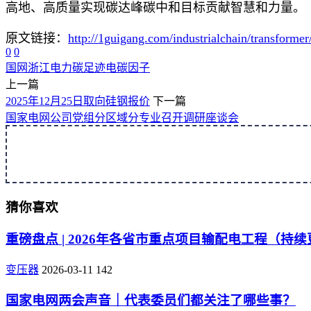
高地、高质量实现碳达峰碳中和目标贡献智慧和力量。
原文链接：
http://1guigang.com/industrialchain/transforme
0
0
国网浙江电力
碳足迹
电碳因子
上一篇
2025年12月25日取向硅钢报价
下一篇
国家电网公司党组分区域分专业召开调研座谈会
猜你喜欢
重磅盘点 | 2026年各省市重点项目输配电工程（持
变压器
2026-03-11
142
国家电网两会声音｜代表委员们都关注了哪些事？