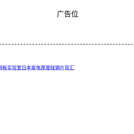
广告位
钢板
实验室
日本
家电
厚度
硅钢片
现汇