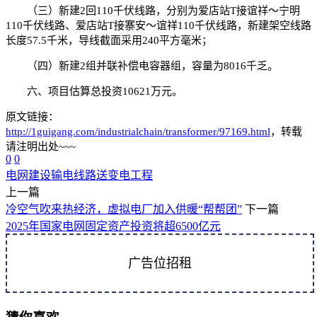
（三）新建2回110千伏线路，分别为爱店站T接谊祥～宁明
110千伏线路、爱店站T接寨安～谊祥110千伏线路，新建架空线路
长度57.5千米，导线截面采用240平方毫米；
（四）新建2组并联补偿电容器组，容量为8016千乏。
六、项目估算总投资10621万元。
原文链接：
http://1guigang.com/industrialchain/transformer/97169.html
，转载
请注明出处~~~
0
0
电网建设
输电线路
送变电工程
上一篇
冷空气吹来热经济，虚拟电厂加入供暖“帮帮团”
下一篇
2025年国家电网固定资产投资将超6500亿元
广告位招租