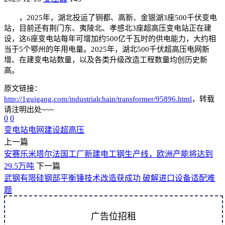
，2025年，湖北投运了铜都、高新、金银湖3座500千伏变电
站，目前还有荆门东、夷陵北、孝感北3座超高压变电站正在建
设，这6座变电站每年可增加约500亿千瓦时的供电能力，大约相
当于5个鄂州的年用电量。2025年，湖北500千伏超高压电网新
增、在建变电站数量，以及各类升级改造工程数量均创历史新
高。
原文链接：
http://1guigang.com/industrialchain/transformer/95896.html
，转载
请注明出处~~~
0
0
变电站
电网建设
超高压
上一篇
安赛乐米塔尔法国工厂新建电工钢生产线，欧洲产能将达到
29.5万吨
下一篇
武钢有限硅钢部平衡锤技术改造获成功 破解进口设备适配难
题
广告位招租