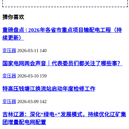
猜你喜欢
重磅盘点 | 2026年各省市重点项目输配电工程（持
续更新）
变压器
2026-03-11
140
国家电网两会声音｜代表委员们都关注了哪些事？
变压器
2026-03-10
159
特高压钱塘江换流站启动年度检修工作
变压器
2026-03-09
142
吉林辽源：深化“绿电+”发展模式，持续优化辽矿集
团增量配电网配置