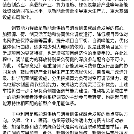
装备制造业、高载能产业、算力设施、绿色氢氨醇产业等与新能
源资源协同布局水平，以新能源资源引导重大生产力、重大基础
设施布局优化。
调节能力释放是新能源供给与消费侧集成融合发展的核心。
加强源、荷、储灵活互动和协同优化调度运行，降低项目整体对
电网供应保障容量等需求，提升项目自平衡、自调峰能力，优化
整体运行曲线，逐步减少对大电网的依赖，既是此类项目区别于
常规项目的显著特征，也是增强项目经济性的重要手段。在此过
程中，调节能力的释放特别是负荷侧的深度参与配合必不可少。
为此，《指导意见》着重强调了新能源与消费侧在运行层面的协
同互动，鼓励传统产业开展生产工艺流程优化、自备电厂改造升
级、科学配置储能设施，分类挖掘算力负荷时空可调节潜力，提
高电解水制氢调节控制能力，发挥热力系统灵活互补优势。上述
举措将进一步引导负荷侧加强调节能力建设，推动相关领域由单
一的能源消费者逐步向系统调节的主动参与者转变，构建起与新
能源特性相匹配的新型产业用能体系。
非电利用是新能源供给与消费侧集成融合发展的重点突破方
向。交通、化工、医药、纺织等领域终端电力消费占比相对较
低，加强氢能和热力的绿色替代是实现深度脱碳的重要举措，具
备广阔的应用前景。此外，新能源制氢氨醇、新能源供热等技术