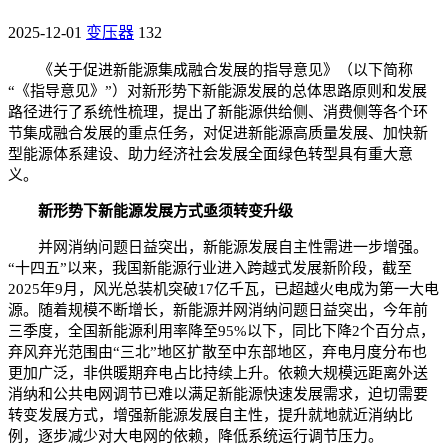
2025-12-01
变压器
132
《关于促进新能源集成融合发展的指导意见》（以下简称
“《指导意见》”）对新形势下新能源发展的总体思路原则和发展
路径进行了系统性梳理，提出了新能源供给侧、消费侧等各个环
节集成融合发展的重点任务，对促进新能源高质量发展、加快新
型能源体系建设、助力经济社会发展全面绿色转型具有重大意
义。
新形势下新能源发展方式亟须转变升级
并网消纳问题日益突出，新能源发展自主性需进一步增强。
“十四五”以来，我国新能源行业进入跨越式发展新阶段，截至
2025年9月，风光总装机突破17亿千瓦，已超越火电成为第一大电
源。随着规模不断增长，新能源并网消纳问题日益突出，今年前
三季度，全国新能源利用率降至95%以下，同比下降2个百分点，
弃风弃光范围由“三北”地区扩散至中东部地区，弃电月度分布也
更加广泛，非供暖期弃电占比持续上升。依赖大规模远距离外送
消纳和公共电网调节已难以满足新能源快速发展需求，迫切需要
转变发展方式，增强新能源发展自主性，提升就地就近消纳比
例，逐步减少对大电网的依赖，降低系统运行调节压力。