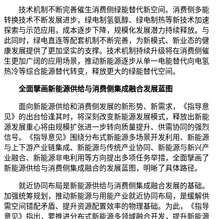
技术机制不断完善催生消费侧绿能替代新空间。消费侧多能
转换技术不断发展进步，绿电制氢氨醇、绿电制热等新技术加速
探索与示范应用，成本逐步下降，规模化发展潜力持续释放。与
此同时，绿电直连等配套机制不断完善，为新模式、新业态的健
康发展提供了更加坚实的支撑。技术机制持续升级将在消费侧催
生更加广阔的应用场景，推动新能源逐步从单一电能替代向电氢
热冷等综合能源替代转变，释放更大的绿能替代空间。
全面擘画新能源供给与消费侧集成融合发展蓝图
面向新能源供给和消费侧发展的新形势、新需求，《指导意
见》的出台恰逢其时，将深刻改变新能源发展模式，释放出新能
源发展重心将由规模扩张进一步转向质量提升、供需协同的强烈
信号。《指导意见》围绕分布式新能源多场景开发利用、新能源
与上下游产业链集成、新能源与传统产业协同、新能源与新兴产
业融合、新能源非电利用等方向提出多项任务举措，全面擘画了
新能源供给与消费侧集成融合的发展蓝图，明晰了具体路径。
就近协同布局是新能源供给与消费侧集成融合发展的基础。
加强统筹规划，推动新能源与用能产业就近协同布局，是缓解供
需空间错配矛盾、提升资源配置效率的物理基础。为此，《指导
意见》指出，要推进分布式新能源多领域融合开发，提升新能源