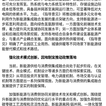
也可充分发挥氢、热系统与电力系统互补特性好、存储设施边际
成本低等优势，具备弱并网甚至离网运行潜力，可显著降低对大
电网的依赖水平。为此，《指导意见》将推动新能源多元化非电
利用作为新能源集成融合发展的重点突破方向，支持新能源进一
步拓宽利用途径。面向绿色氢氨醇领域，一方面强化前端技术支
撑，着力提升风光氢储协同发展水平；另一方面加强产业体系建
设和后端应用场景挖掘，支持各地结合自身条件建设氢基能源产
业，与重点产业耦合发展。面向新能源供热供暖领域，《指导意
见》明确了产业园区工业用热、城镇供暖等不同场景下新能源绿
能替代模式和技术路径。
强化技术模式创新，因地制宜推动政策落地
当前，新能源供给与消费侧集成融合尚处于起步阶段，在关
键技术、商业模式、机制设计等诸多方面仍有待探索实践。《指
导意见》从项目投资开发管理、电力调度机制、市场交易与认证
机制等方面提出一系列保障措施，为新能源与消费侧的集成融合
发展提供了坚实的制度保障。
加强新能源与消费侧协同关键技术攻关和模式创新。围绕提
升新能源与消费侧协同优化运行水平的重点任务，加强负荷侧低
碳零碳工艺流程和灵活性改造、新能源离网/弱并网、一体化智慧