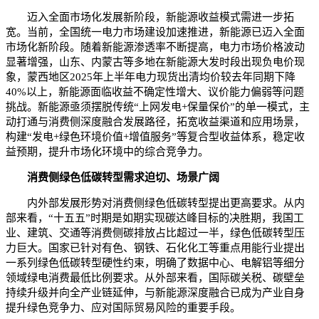
迈入全面市场化发展新阶段，新能源收益模式需进一步拓
宽。当前，全国统一电力市场建设加速推进，新能源已迈入全面
市场化新阶段。随着新能源渗透率不断提高，电力市场价格波动
显著增强，山东、内蒙古等多地在新能源大发时段出现负电价现
象，蒙西地区2025年上半年电力现货出清均价较去年同期下降
40%以上，新能源面临收益不确定性增大、议价能力偏弱等问题
挑战。新能源亟须摆脱传统“上网发电+保量保价”的单一模式，主
动打通与消费侧深度融合发展路径，拓宽收益渠道和应用场景，
构建“发电+绿色环境价值+增值服务”等复合型收益体系，稳定收
益预期，提升市场化环境中的综合竞争力。
消费侧绿色低碳转型需求迫切、场景广阔
内外部发展形势对消费侧绿色低碳转型提出更高要求。从内
部来看，“十五五”时期是如期实现碳达峰目标的决胜期，我国工
业、建筑、交通等消费侧碳排放占比超过一半，绿色低碳转型压
力巨大。国家已针对有色、钢铁、石化化工等重点用能行业提出
一系列绿色低碳转型硬性约束，明确了数据中心、电解铝等细分
领域绿电消费最低比例要求。从外部来看，国际碳关税、碳壁垒
持续升级并向全产业链延伸，与新能源深度融合已成为产业自身
提升绿色竞争力、应对国际贸易风险的重要手段。