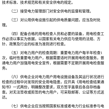
技术标准、技术规范和有关安全供电的规定。
（二）接受电力管理部门对安全供电的监督和管理。
（三）对公用供电设施引起的供电质量问题，应当及时处
理。
（四）配备合格的用电检查人员和必要的装备，用电检查工
作必须以事实为依据，以国家有关电力供应与使用的法规、方
针、政策及行业的标准为准则进行检查。
（五）对电力用户的检查周期：重要电力用户每半年检查1
次，临时性重要电力用户，根据需要适时开展用电检查服务，普
通电力用户加强用电安全宣传，根据需要不定期开展用电检查服
务。
（六）供电企业对电力用户用电设施设备及其运行状况进行
检查的过程中对发现的安全用电隐患，应开具《用电检查结果通
知书》一式两份，明确整改要求，双方签字盖章后各自存档备
查。对无法签收或拒签的电力用户，可采取邮寄、公证等方式送
达。
（七）供电企业应当按照国家标准或者电力行业标准参与电