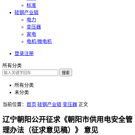
标准
硅钢产业链
电力
变压器
家电
电机/微电机
登录
注册
所有分类
搜索
所有分类
未分类
当前位置：
首页
硅钢产业链
变压器
正文
辽宁朝阳公开征求《朝阳市供用电安全管
理办法（征求意见稿）》 意见