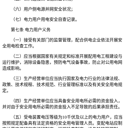
（六）用户侧电源并网安全状况；
（七）电力用户用电安全自查记录。
第七条 电力用户义务
（一）接受有关部门的监督管理，配合供电企业依法开展安
全用电检查工作。
（二）应当根据国家有关规定和标准开展配用电工程建设与
运行维护，消除设备隐患，预防电气设备事故，防止对公用电网
造成影响。
（三）生产经营单位应当执行国家及电力行业的法律法规、
政策、技术规程、技术规范、行业管理标准以及有关安全用电规
定。
（四）生产经营单位应当具备安全用电所必需的资金投入，
并对由于安全用电所必需的资金投入不足导致的后果承担责任。
（五）受电装置电压等级为10千伏及以上的电力用户，应当
按照规定配备具有法定资格的安全用电管理人员。变配电站应制