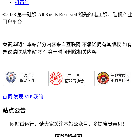
抖音号
©2023 第一硅钢 All Rights Reserved 领先的电工钢、硅钢产业
门户平台
免责声明：本站部分内容来自互联网 不承诺拥有其版权 如有
异议请联系本站 将在第一时间删除相关内容
首页
发现
VIP
我的
站点公告
网站试运行，请大家关注本站公众号，多提宝贵意见！