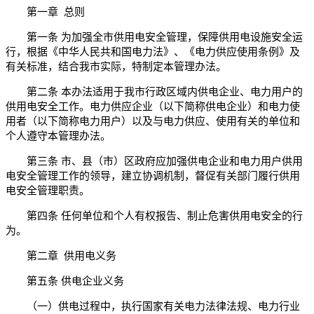
第一章 总则
第一条 为加强全市供用电安全管理，保障供用电设施安全运
行，根据《中华人民共和国电力法》、《电力供应使用条例》及
有关标准，结合我市实际，特制定本管理办法。
第二条 本办法适用于我市行政区域内供电企业、电力用户的
供用电安全工作。电力供应企业（以下简称供电企业）和电力使
用者（以下简称电力用户）以及与电力供应、使用有关的单位和
个人遵守本管理办法。
第三条 市、县（市）区政府应加强供电企业和电力用户供用
电安全管理工作的领导，建立协调机制，督促有关部门履行供用
电安全管理职责。
第四条 任何单位和个人有权报告、制止危害供用电安全的行
为。
第二章 供用电义务
第五条 供电企业义务
（一）供电过程中，执行国家有关电力法律法规、电力行业