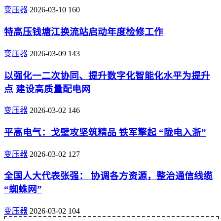
变压器
2026-03-10
160
特高压钱塘江换流站启动年度检修工作
变压器
2026-03-09
143
以强化一二次协同、提升数字化智能化水平为提升
点 建设高质量配电网
变压器
2026-03-02
146
平高电气：戈壁攻坚筑精品 铁军擎起 “陇电入浙”
变压器
2026-03-02
127
全国人大代表张强： 协调各方资源，整治通信线缆
“蜘蛛网”
变压器
2026-03-02
104