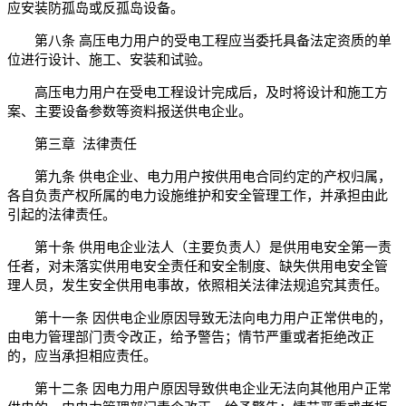
应安装防孤岛或反孤岛设备。
第八条 高压电力用户的受电工程应当委托具备法定资质的单
位进行设计、施工、安装和试验。
高压电力用户在受电工程设计完成后，及时将设计和施工方
案、主要设备参数等资料报送供电企业。
第三章 法律责任
第九条 供电企业、电力用户按供用电合同约定的产权归属，
各自负责产权所属的电力设施维护和安全管理工作，并承担由此
引起的法律责任。
第十条 供用电企业法人（主要负责人）是供用电安全第一责
任者，对未落实供用电安全责任和安全制度、缺失供用电安全管
理人员，发生安全供用电事故，依照相关法律法规追究其责任。
第十一条 因供电企业原因导致无法向电力用户正常供电的，
由电力管理部门责令改正，给予警告；情节严重或者拒绝改正
的，应当承担相应责任。
第十二条 因电力用户原因导致供电企业无法向其他用户正常