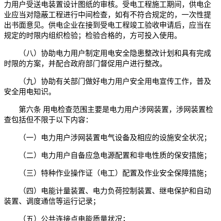
力用户受送电装置设计图纸的审核。受电工程施工期间，供电企
业应当对隐蔽工程进行中间检查，如有不符合规定的，一次性提
出书面意见。供电企业在接到受电工程竣工验收申请后，应当在
规定的时限内组织检验；检验合格的，方可投入使用。
（八）协助电力用户制定用电安全隐患整改计划和具有完成
时限的方案，并配合政府部门督促用户进行整改。
（九）协助有关部门做好电力用户安全用电宣传工作，普及
安全用电知识。
第六条 用电检查范围主要是电力用户涉网装置，涉网装置检
查包括但不限于以下内容：
（一）电力用户涉网装置电气设备及相应的设施安全状况；
（二）电力用户自备应急电源配置和非电性质的保安措施；
（三）特种作业操作证（电工）配置及作业安全保障措施；
（四）电能计量装置、电力负荷控制装置、继电保护和自动
装置、调度通信等运行记录；
（五）公共连接点电能质量状况；