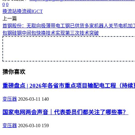
0
0
换流站
换流阀
IGCT
上一篇
首钢股份：无取向极薄带电工钢已供货多家机器人关节电机加
包钢硅钢中间包快换技术实现第三次技术突破
猜你喜欢
重磅盘点 | 2026年各省市重点项目输配电工程（持
变压器
2026-03-11
140
国家电网两会声音｜代表委员们都关注了哪些事？
变压器
2026-03-10
159