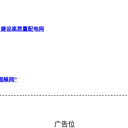
 建设高质量配电网
蜘蛛网”
广告位