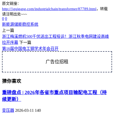
原文链接：
http://1guigang.com/industrialchain/transformer/87789.html
，转载
请注明出处~~~
0
0
新能源
储能
稳控系统
上一篇
浙江梅溪燃机500千伏送出工程投运！浙江秋季电网建设高峰
拉开序幕
下一篇
第16届中国电工钢学术年会召开
广告位招租
猜你喜欢
重磅盘点 | 2026年各省市重点项目输配电工程（持
续更新）
变压器
2026-03-11
140