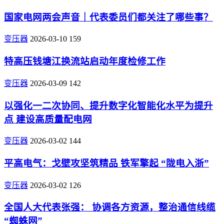
国家电网两会声音｜代表委员们都关注了哪些事？
变压器
2026-03-10
159
特高压钱塘江换流站启动年度检修工作
变压器
2026-03-09
142
以强化一二次协同、提升数字化智能化水平为提升
点 建设高质量配电网
变压器
2026-03-02
144
平高电气：戈壁攻坚筑精品 铁军擎起 “陇电入浙”
变压器
2026-03-02
126
全国人大代表张强： 协调各方资源，整治通信线缆
“蜘蛛网”