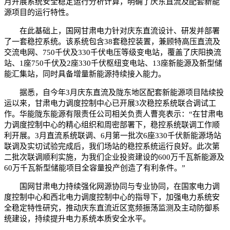
月开展系统安全稳定运行分析计算，明确了庆东直流及配套新能
源项目的运行特性。
在此基础上，国网甘肃电力针对庆东直流设计、研发并部署
了一套稳控系统。该系统包含38套稳控装置，兼顾特高压直流及
交流电网、750千伏及330千伏电压等级变电站，覆盖了庆阳换流
站、1座750千伏及2座330千伏枢纽变电站、13座新能源及新型储
能汇集站，同时具备增量新能源持续接入能力。
据悉，自今年3月庆东直流及陇东地区配套新能源项目陆续投
运以来，甘肃电力调度控制中心已开展3次稳控系统联合调试工
作。华能陇东能源有限责任公司相关负责人曹亮表示：“在甘肃电
力调度控制中心的精心组织和周密部署下，稳控系统联调工作顺
利开展。3月直流系统联调、6月第一批次6座330千伏新能源场站
联调及实切试验完成后，我们场站的稳控系统运行良好。此次第
二批次联调顺利实施，为我们企业投资建设的600万千瓦新能源及
60万千瓦新型储能项目全容量投产创造了有利条件。”
国网甘肃电力持续强化网源协同与专业协同，在国家电力调
度控制中心和西北电力调度控制中心的指导下，加强电力系统安
全稳定特性研究，推动庆东直流近区宽频振荡监测及主动防御系
统建设，持续提升电力系统本质安全水平。