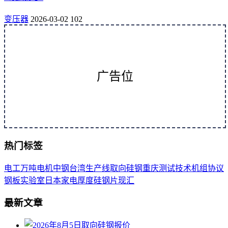
变压器
2026-03-02
102
广告位
热门标签
电工
万吨
电机
中钢
台湾
生产线
取向
硅钢
重庆
测试
技术
机组
协议
钢板
实验室
日本
家电
厚度
硅钢片
现汇
最新文章