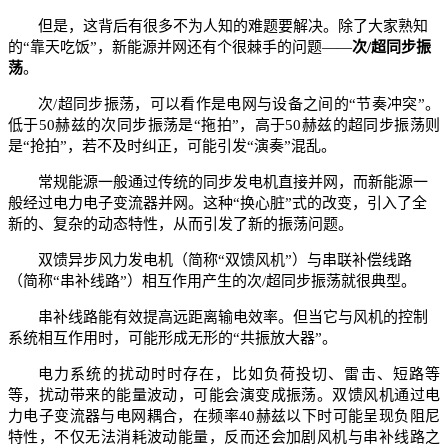
但是，这背后有很多不为人知的难题要解决。除了大家熟知
的“靠天吃饭”，新能源并网还有个很棘手的问题——
次/超同步振
荡
。
次/超同步振荡，可以看作是电网与设备之间的“节奏冲突”。
低于50赫兹的次同步振荡是“拖拍”，高于50赫兹的超同步振荡则
是“抢拍”，若不及时纠正，可能引发“演奏”混乱。
常规能源一般通过传统的同步发电机直接并网，而新能源一
般经过电力电子变流器并网。这种“换心脏”式的改变，引入了全
新的、复杂的动态特性，从而引发了新的振荡问题。
双馈异步风力发电机（简称“双馈风机”）与串联补偿线路
（简称“串补线路”）相互作用产生的次/超同步振荡就很典型。
串补线路能有效提高远距离输电效率。但当它与风机的控制
系统相互作用时，可能形成无形的“共振放大器”。
电力系统的扰动时时存在，比如负荷投切、雷击、短路等
等，扰动带来的能量波动，可能会演变成振荡。双馈风机通过电
力电子变流器与电网耦合，在频率40赫兹以下时可能呈现负阻尼
特性，不仅无法消耗波动能量，反而还会加剧风机与串补线路之