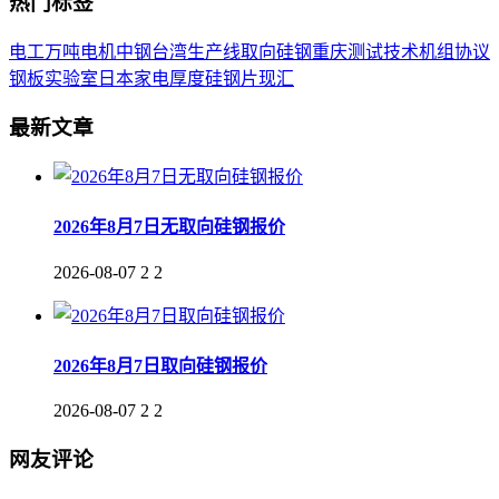
热门标签
电工
万吨
电机
中钢
台湾
生产线
取向
硅钢
重庆
测试
技术
机组
协议
钢板
实验室
日本
家电
厚度
硅钢片
现汇
最新文章
2026年8月7日无取向硅钢报价
2026-08-07
2
2
2026年8月7日取向硅钢报价
2026-08-07
2
2
网友评论