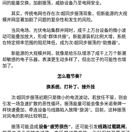
间的能量交换，加剧振荡，威胁设备乃至电网安全。
其实，传统电网也存在次/超同步振荡现象，但新能源的大规
模并网显著加剧了问题的复杂性和发生的风险。
当风电场、光伏电站集群并网时，成千上万台设备的微小波
动可能叠加放大，形成“群体共振”。新能源装机比例大增，系统
在特定频率范围的阻尼降低，成为次/超同步振荡的“助推器”。
新能源的大规模并网，就像是给乐队增添了成千上万个新潮
却敏感的电子乐器，表演更生动多样了，但出岔子的可能性也增
加了。
怎么稳节奏？
换系统、打补丁、接外挂
次/超同步振荡初期只是微小的电流波动，若放任不管，则会
引发一场急速扩散的恶性循环。振荡能量可能会像多米诺骨牌一
样快速叠加，牵连设备与线路陷入故障“旋涡”。目前，这种振荡
对风电的影响比较明显。
振荡可能造成
设备“疲劳损伤”
，还可能引发
线路过载跳闸
，