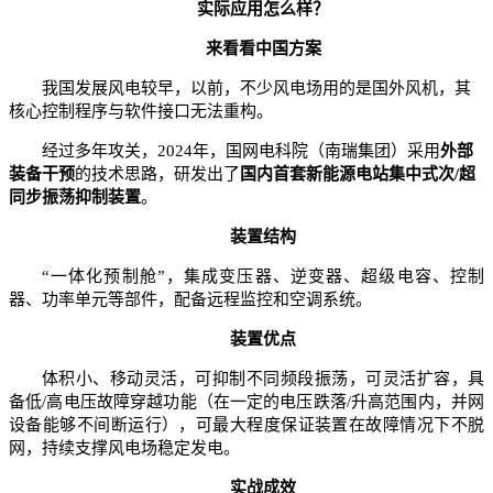
实际应用怎么样？
来看看中国方案
我国发展风电较早，以前，不少风电场用的是国外风机，其
核心控制程序与软件接口无法重构。
经过多年攻关，2024年，国网电科院（南瑞集团）采用
外部
装备干预
的技术思路，研发出了
国内首套新能源电站集中式次/超
同步振荡抑制装置
。
装置结构
“一体化预制舱”，集成变压器、逆变器、超级电容、控制
器、功率单元等部件，配备远程监控和空调系统。
装置优点
体积小、移动灵活，可抑制不同频段振荡，可灵活扩容，具
备低/高电压故障穿越功能（在一定的电压跌落/升高范围内，并网
设备能够不间断运行），可最大程度保证装置在故障情况下不脱
网，持续支撑风电场稳定发电。
实战成效