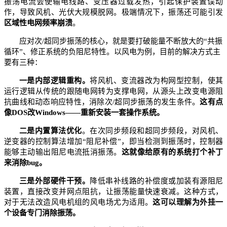
振荡电流会使输电线路、变压器过载发热，引起保护装置误动
作，导致风机、光伏大规模脱网。极端情况下，振荡还可能引发
区域性电网频率崩溃
。
应对次/超同步振荡的核心，就是要打破能量不断放大的“共振
循环”、修正系统的负阻尼特性。以风电为例，目前的解决方式主
要有三种：
一是内部逻辑重构。
将风机、变流器改为构网型控制，使其
运行逻辑从传统的跟随电网转为支撑电网，从源头上改变电源阻
抗曲线和动态响应特性，消除次/超同步振荡的发生条件。
这有点
像DOS改Windows——重新安装一套操作系统。
二是内置算法优化
。在次同步频段和超同步频段，对风机、
逆变器的控制算法增加“阻尼补偿”，即当检测到振荡时，控制器
能够主动输出阻尼电流抵消振荡。
这就像给原有的系统打个补丁
来消除bug。
三是外部硬件干预。
降低串补线路的补偿度或加装有源阻尼
装置，直接改变并网点阻抗，让振荡能量快速衰减。这种方式，
对于无法改造风电机组的风电场尤为适用。
这可以理解为外挂一
个设备专门消除振荡。