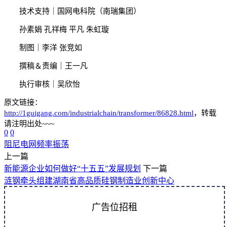
技术支持｜国网电科院（南瑞集团）
孙素娟 孔祥梅 平凡 朱虹璇
制图｜李洋 张竞如
撰稿＆责编｜王一凡
执行审核｜吴欣怡
原文链接：
http://1guigang.com/industrialchain/transformer/86828.html
，转载
请注明出处~~~
0
0
阻尼
电网频率
振荡
上一篇
新能源企业如何做好“十五五”发展规划
下一篇
涟钢牵头组建湖南省高品质硅钢制造业创新中心
广告位招租