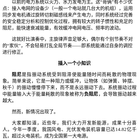
以前的电力系统以火力、水力发电为主。这“哥俩”有不少优
点：接入电网的设备少（一般一个电站就几台大的机组），运用
同步发电机通过旋转切割磁感线来产生电力，同时系统经过完善
的安全稳定分析和控制优化过程，拥有较大的转子惯性和充足的
阻尼，能快速衰减能量，有效缓冲电网电压、频率的波动。
这就好比演奏中，主旋律声音足够大，偶尔有个别节奏不对
的“家伙”，不会轻易打乱全局节奏——即系统能通过自身的调控
进行修正。
插入一个小知识
阻尼
是指振动系统受到阻滞使能量随时间而耗散的物理现
象。简单来说，它是一种阻力或缓冲，让物体（如弹簧、钟摆、
秋千）的振动慢慢停下来，而不是永远振动下去。系统振动过程
中能量输入大于能量耗散的现象被称为
负阻尼
，会导致振动越来
越大。
然而，新情况出现了。
大家都知道，近些年，我们大力开发新能源，成果十分喜
人。今年一季度，我国风电、光伏发电装机容量已达14.82亿千
瓦，超过火电装机，成为全国第一大电源。