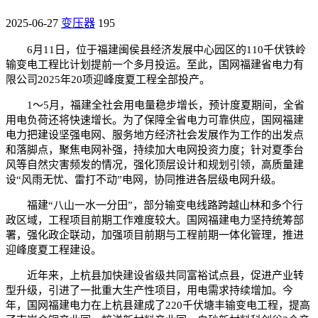
2025-06-27
变压器
195
6月11日，位于福建闽侯县经济发展中心园区的110千伏铁岭
输变电工程比计划提前一个多月投运。至此，国网福建省电力有
限公司2025年20项迎峰度夏工程全部投产。
1～5月，福建全社会用电量稳步增长，预计度夏期间，全省
用电负荷还将快速增长。为了保障全省电力可靠供应，国网福建
电力把建设坚强电网、服务地方经济社会发展作为工作的出发点
和落脚点，聚焦电网补强，持续加大电网投资力度；针对夏季台
风等自然灾害频发的情况，强化顶层设计和规划引领，高质量建
设“风雨无忧、雷打不动”电网，协同推进各层级电网升级。
福建“八山一水一分田”，部分输变电线路跨越山林和多个行
政区域，工程项目前期工作难度较大。国网福建电力坚持统筹部
署，强化政企联动，加强项目前期与工程前期一体化管理，推进
迎峰度夏工程建设。
近年来，上杭县加快建设省级共同富裕试点县，促进产业转
型升级，引进了一批重大生产性项目，用电需求持续增加。今
年，国网福建电力在上杭县建成了220千伏塘丰输变电工程，提高