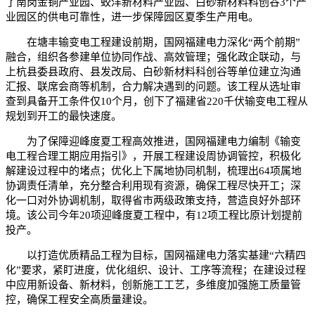
了南岗金铜产业园、蛟洋新材料产业园、白砂新材料科创谷3个产
业园区的供电可靠性，进一步保障园区夏季生产用电。
在塘丰输变电工程建设前期，国网福建电力深化“两个前期”
融合，组织各参建单位协同作战、高效管理；强化政企联动，与
上杭县委县政府、县发改局、白砂新材料科创谷等单位建立沟通
汇报、联席会商等机制，合力解决遇到的问题。该工程从选址审
查到具备开工条件仅10个月，创下了福建省220千伏输变电工程从
规划到开工的最快速度。
为了保障迎峰度夏工程高效推进，国网福建电力编制《输变
电工程合理工期应用指引》，开展工程建设周协调管控，积极化
解建设过程中的堵点；优化上下属地协同机制，梳理出64项属地
协调责任清单，充分整合利用现有资源，确保工程尽快开工；深
化一口对外协调机制，取得省市两级政策支持，营造良好外部环
境。该公司今年20项迎峰度夏工程中，有12项工程比原计划提前
投产。
以打造优质精品工程为目标，国网福建电力落实基建“六精四
化”要求，紧盯进度，优化组织、设计、工序等流程；在建设过程
中应用新设备、新材料，创新施工工艺，多维度加强施工质量管
控，确保工程安全高质量建设。