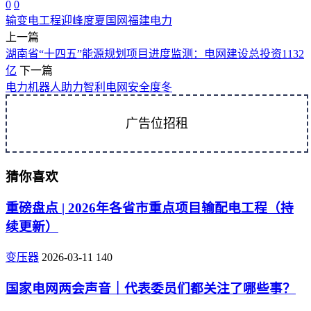
0
0
输变电工程
迎峰度夏
国网福建电力
上一篇
湖南省“十四五”能源规划项目进度监测：电网建设总投资1132
亿
下一篇
电力机器人助力智利电网安全度冬
广告位招租
猜你喜欢
重磅盘点 | 2026年各省市重点项目输配电工程（持
续更新）
变压器
2026-03-11
140
国家电网两会声音｜代表委员们都关注了哪些事？