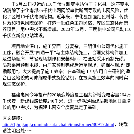
于5月23日投运的110千伏立新变电站位于宁化县。这座变电
站消除了宁化南部35千伏电网网架串供断面导致的电网风险，优
化了区域10千伏电网结构。近年来，宁化县加强红色村落、传统
村落和特色风貌保护，打造一批红色主题民宿、库区生态休闲康
养项目，用电需求不断增加。2023年12月，三明供电公司启动110
千伏立新变电站建设。
项目地处深山，施工界面十分复杂，三明供电公司优化施工
工序，融合开展“四通一平”与主体结构施工，合理安排构件加工
及进场顺序，节省现场制作和安装时间；在全站采用预制光缆，
局部采用预制电缆，由厂家预制完成后运至现场，确保在现场“即
插即用”，大大提高了施工效率；在基础施工中应用自主研制的适
合山区地貌的可伸缩履带式旋挖钻机，在提高施工效率的同时实
现生态保护。
福建电网今年投产的20项迎峰度夏工程共新增变电容量264万
千伏安，新建线路长度240千米，进一步满足福建局部地区日益增
长的用电需求，为福建电网安全度夏奠定了基础。
原文链接：
http://1guigang.com/industrialchain/transformer/80917.html
，转载
请注明出处~~~