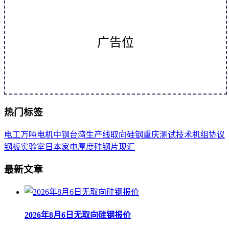
广告位
热门标签
电工
万吨
电机
中钢
台湾
生产线
取向
硅钢
重庆
测试
技术
机组
协议
钢板
实验室
日本
家电
厚度
硅钢片
现汇
最新文章
2026年8月6日无取向硅钢报价