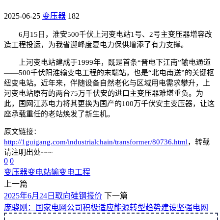
2025-06-25
变压器
182
6月15日，淮安500千伏上河变电站1号、2号主变压器增容改
造工程投运，为我省迎峰度夏电力保供增添了有力支撑。
上河变电站建成于1999年，既是首条“晋电下江南”输电通道
——500千伏阳淮输变电工程的末端站，也是“北电南送”的关键枢
纽变电站。近年来，伴随设备自然老化与区域用电需求攀升，上
河变电站原有的两台75万千伏安的进口主变压器难堪重负。为
此，国网江苏电力将其更换为国产的100万千伏安主变压器，让这
座承载重任的老站焕发了新生机。
原文链接：
http://1guigang.com/industrialchain/transformer/80736.html
，转载
请注明出处~~~
0
0
变压器
变电站
输变电工程
上一篇
2025年6月24日取向硅钢报价
下一篇
庞骁刚：国家电网公司积极适应能源转型趋势建设坚强电网