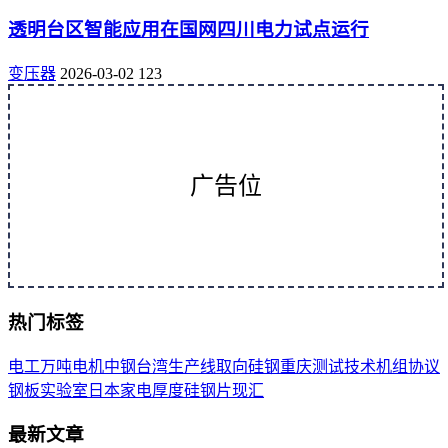
透明台区智能应用在国网四川电力试点运行
变压器
2026-03-02
123
广告位
热门标签
电工
万吨
电机
中钢
台湾
生产线
取向
硅钢
重庆
测试
技术
机组
协议
钢板
实验室
日本
家电
厚度
硅钢片
现汇
最新文章