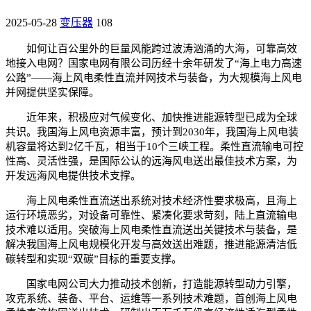
2025-05-28
变压器
108
如何让百公里外的巨量风能跨过波涛汹涌的大海，可靠高效
地接入电网？国家电网有限公司历经十余年研发了“海上电力高速
公路”——海上风电柔性直流并网技术与装备，为大规模海上风电
并网提供坚实保障。
近年来，积极应对气候变化、加快推进能源转型已成为全球
共识。我国海上风电资源丰富，预计到2030年，我国海上风电装
机容量将达到2亿千瓦，相当于10个三峡工程。柔性直流输电可控
性高、灵活性强，是国际公认的远海风电送出最佳技术方案，为
开发远海风电提供技术支撑。
海上风电柔性直流送出系统对技术经济性要求极高，且海上
运行环境恶劣，对设备可靠性、紧凑化要求苛刻，陆上直流输电
技术难以适用。突破海上风电柔性直流送出关键技术与装备，是
解决我国海上风电规模化开发与高效送出难题，推进能源清洁低
碳转型和实现“双碳”目标的重要支撑。
国家电网公司大力推动技术创新，打造能源转型动力引擎，
攻克系统、装备、平台、运维等一系列技术难题，首创海上风电