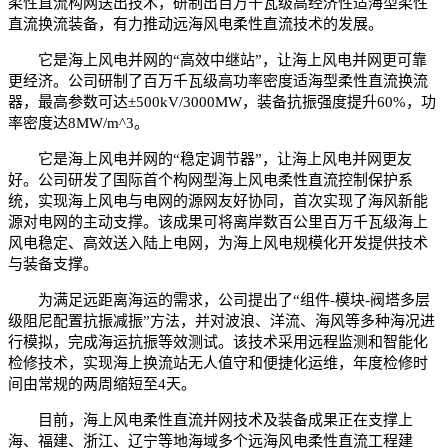
柔性直流构网送出技术，研制出百万千瓦级高经济性适海型柔性
直流换流装备，有力推动远海风电柔性直流技术的发展。
它是海上风电并网的“高效中继站”，让海上风电并网更可靠
更经济。公司研制了百万千瓦级高功率密度适海型柔性直流换流
器，最高参数可达±500kV/3000MW，装备抗振强度提升60%，功
率密度达8MW/m^3。
它是海上风电并网的“稳定调节器”，让海上风电并网更友
好。公司研发了国际首个构网型海上风电柔性直流控制保护系
统，实现海上风电与电网的源网友好协同，首次实现了海风新能
源对电网的主动支撑。该成果可将离岸数百公里百万千瓦级海上
风电稳定、高效送入陆上电网，为海上风电规模化开发提供技术
与装备支撑。
为满足远距离海运的需求，公司提出了“组件-模块-阀塔多层
级阻尼配置抗振减振”方法，并对波浪、洋流、海风等多种海况进
行模拟，完成海运抗振等效测试。该技术采用远程监测和智能化
检修技术，实现海上换流站无人值守和便捷化运维，年度检修时
间由常规的两周缩短至4天。
目前，海上风电柔性直流并网技术及装备成果正在支撑上
海、福建、浙江、辽宁等地海域多个远海风电柔性直流工程建