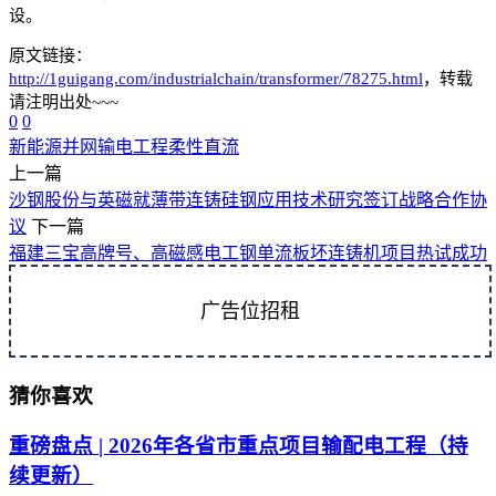
设。
原文链接：
http://1guigang.com/industrialchain/transformer/78275.html
，转载
请注明出处~~~
0
0
新能源并网
输电工程
柔性直流
上一篇
沙钢股份与英磁就薄带连铸硅钢应用技术研究签订战略合作协
议
下一篇
福建三宝高牌号、高磁感电工钢单流板坯连铸机项目热试成功
广告位招租
猜你喜欢
重磅盘点 | 2026年各省市重点项目输配电工程（持
续更新）