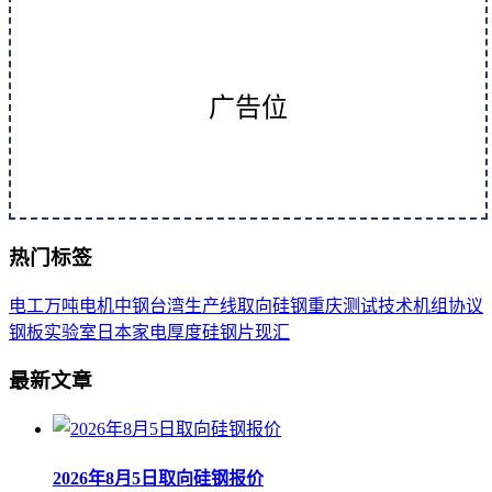
广告位
热门标签
电工
万吨
电机
中钢
台湾
生产线
取向
硅钢
重庆
测试
技术
机组
协议
钢板
实验室
日本
家电
厚度
硅钢片
现汇
最新文章
2026年8月5日取向硅钢报价