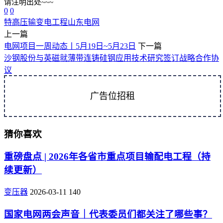
请注明出处~~~
0
0
特高压
输变电工程
山东电网
上一篇
电网项目一周动态丨5月19日~5月23日
下一篇
沙钢股份与英磁就薄带连铸硅钢应用技术研究签订战略合作协
议
广告位招租
猜你喜欢
重磅盘点 | 2026年各省市重点项目输配电工程（持
续更新）
变压器
2026-03-11
140
国家电网两会声音｜代表委员们都关注了哪些事？