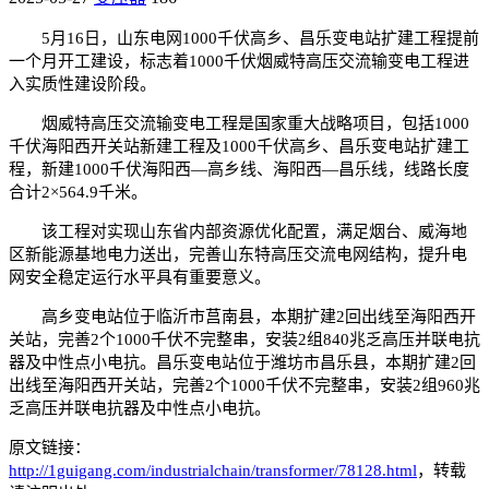
5月16日，山东电网1000千伏高乡、昌乐变电站扩建工程提前
一个月开工建设，标志着1000千伏烟威特高压交流输变电工程进
入实质性建设阶段。
烟威特高压交流输变电工程是国家重大战略项目，包括1000
千伏海阳西开关站新建工程及1000千伏高乡、昌乐变电站扩建工
程，新建1000千伏海阳西—高乡线、海阳西—昌乐线，线路长度
合计2×564.9千米。
该工程对实现山东省内部资源优化配置，满足烟台、威海地
区新能源基地电力送出，完善山东特高压交流电网结构，提升电
网安全稳定运行水平具有重要意义。
高乡变电站位于临沂市莒南县，本期扩建2回出线至海阳西开
关站，完善2个1000千伏不完整串，安装2组840兆乏高压并联电抗
器及中性点小电抗。昌乐变电站位于潍坊市昌乐县，本期扩建2回
出线至海阳西开关站，完善2个1000千伏不完整串，安装2组960兆
乏高压并联电抗器及中性点小电抗。
原文链接：
http://1guigang.com/industrialchain/transformer/78128.html
，转载