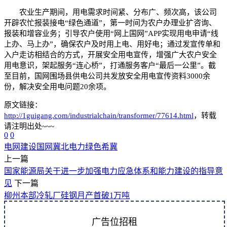
农业生产期间，用电需求时间紧、分布广、频次高，该公司
开辟农忙报装接电“绿色通道”，第一时间为农户办理业扩咨询、
报装和增容业务；引导农户使用“网上国网”APP实现用电申请“线
上办、马上办”，确保农户及时用上电、用好电；通过发宣传单和
入户走访相结合的方式，开展安全用电宣传，增强广大农户安全
用电意识，架起服务“连心桥”，打通服务客户“最后一公里”。截
至目前，国网围场县供电公司共发放安全用电宣传资料3000余
份，解决安全用电问题20余项。
原文链接：
http://1guigang.com/industrialchain/transformer/77614.html
，转载
请注明出处~~~
0
0
电网建设
国网冀北电力
绿色希冀
上一篇
国家能源局关于进一步加强电力应急体系和能力建设的指导意
见
下一篇
柳州本部冷轧厂硅钢月产首破1万吨
广告位招租