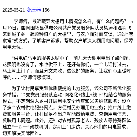
2025-05-21
变压器
156
“李师傅，最近蔬菜大棚用电情况怎么样，有什么问题吗？”5
月19日，国网围场县供电公司共产党员服务队队员杨涛和温羽飞
来到城子乡一蔬菜种植户的大棚里，与农户面对面交谈，通过“唠
家常”式方式，了解客户诉求，帮助农户解决大棚用电问题，保障
用电无忧。
“供电红马甲的服务太贴心了！前几天大棚用电出了点问题，
这照明也没有了，水也供不上，还好有你们，一个电话打过去，
马上就上门了，而且分文未收，这么好的服务，让我们心里暖呼
呼的……”李师傅感慨道。
为了让村民享受到优质便捷的电力服务，该公司不断优化服
务举措，12支党员服务队启动“网格化+线上+线下”相结合的服务
模式，不定期深入乡村开展用电安全检查和义务维修服务；设立
了多个农村供电服务网点，方便村民办理用电业务；推广线上缴
费和服务平台，让村民足不出户就能缴纳电费、查询用电信息、
反映用电问题。此外，还针对农村孤寡老人、残疾人等特殊群体
建立“一对一”帮扶机制，定期上门走访，关心他们的用电需求，
切实解决实际困难。