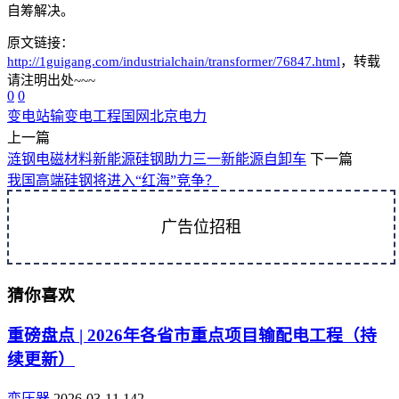
自筹解决。
原文链接：
http://1guigang.com/industrialchain/transformer/76847.html
，转载
请注明出处~~~
0
0
变电站
输变电工程
国网北京电力
上一篇
涟钢电磁材料新能源硅钢助力三一新能源自卸车
下一篇
我国高端硅钢将进入“红海”竞争？
广告位招租
猜你喜欢
重磅盘点 | 2026年各省市重点项目输配电工程（持
续更新）
变压器
2026-03-11
142