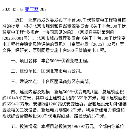
2025-05-12
变压器
207
，近日，北京市发改委发布了丰台500千伏输变电工程项目核
准的批复。根据北京市规划和自然资源委员会《关于丰台500千伏
输变电工程“多规合一”协同意见的函》（京规自基础策划函
[2025]0001号）、北京市城市管理委员会《关于丰台500千伏输变
电工程社会稳定风险评估的意见》（京管办发〔2025〕32号）等
文件，经研究，原则同意实施丰台500千伏输变电工程。
一、项目名称：丰台500千伏输变电工程。
二、建设单位：国网北京市电力公司。
三、建设地点：丰台区丽泽商务区东南部。
四、建设内容及规模：新建500千伏变电站1座，总建筑面积
约16149平方米，其中地上建筑面积约9555平方米，地下建筑面积
约6594平方米。安装2组1200兆伏安变压器，配套建设无功补偿装
置及相关二次设备。新建电力隧道8.2千米，利用新建电力隧道和
现状综合管廊敷设500千伏电缆线路，路径长约35千米。
五、投资情况：本项目总投资为496797万元，全部由你单位