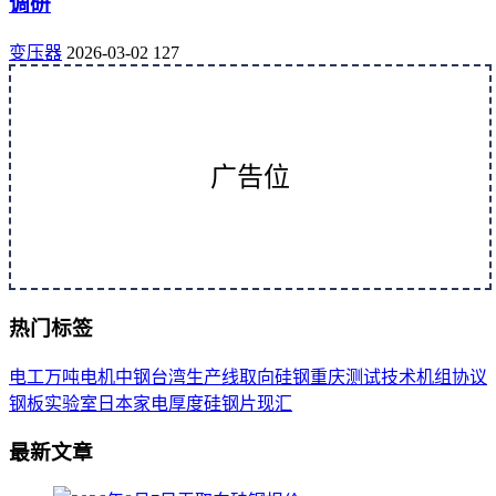
调研
变压器
2026-03-02
127
广告位
热门标签
电工
万吨
电机
中钢
台湾
生产线
取向
硅钢
重庆
测试
技术
机组
协议
钢板
实验室
日本
家电
厚度
硅钢片
现汇
最新文章