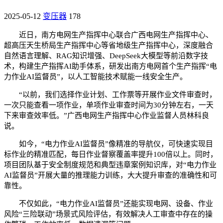
2025-05-12
变压器
178
近日，南方电网生产指挥中心联合广西电网生产指挥中心、
超高压天生桥局生产指挥中心等省地级生产指挥中心，深度融合
自然语言理解、RAG知识增强、DeepSeek大模型等前沿数字技
术，构建生产指挥AI助手体系，研发出南方电网首个生产指挥“电
力作业AI监督员”，以人工智能技术赋能一线安全生产。
“以前，我们选择作业计划、工作票等开展作业文件审查时，
一次只能查看一项作业，单项作业审查时间为30分钟左右，一天
下来审查效率低。”广西电网生产指挥中心作业监督人员林科良
说。
如今，“电力作业AI监督员”像精准的导航仪，可快速实现目
标作业的精准匹配，每日作业督察覆盖率提升100倍以上。同时，
项目团队基于安全制度规范和典型违章案例知识库，对“电力作业
AI监督员”开展大量的推理能力训练，大大提升审查的准确性和可
靠性。
不仅如此，“电力作业AI监督员”还能实现电网、设备、作业
风险“三险联动”场景式风险评估，有效解决人工审查中存在的操