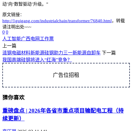
动’向‘数智驱动’升级。”
原文链接：
http://1guigang.com/industrialchain/transformer/76840.html
，转载
请注明出处~~~
0
0
人工智能
广西电网
工作票
上一篇
涟钢电磁材料新能源硅钢助力三一新能源自卸车
下一篇
我国高端硅钢将进入“红海”竞争？
广告位招租
猜你喜欢
重磅盘点 | 2026年各省市重点项目输配电工程（持
续更新）