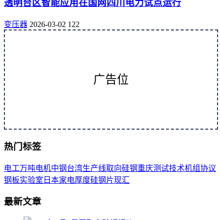
透明台区智能应用在国网四川电力试点运行
变压器
2026-03-02
122
广告位
热门标签
电工
万吨
电机
中钢
台湾
生产线
取向
硅钢
重庆
测试
技术
机组
协议
钢板
实验室
日本
家电
厚度
硅钢片
现汇
最新文章