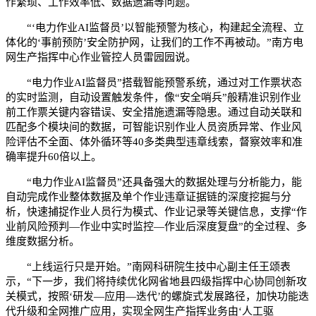
作繁琐、工作效率低、数据遗漏等问题。
“‘电力作业AI监督员’以智能预警为核心，构建起全流程、立
体化的‘事前预防’安全防护网，让我们的工作不再被动。”南方电
网生产指挥中心作业管控人员雷园园说。
“电力作业AI监督员”搭载智能预警系统，通过对工作票状态
的实时监测，自动设置触发条件，像“安全哨兵”般精准识别作业
前工作票关键内容错误、安全措施遗漏等隐患。通过自动关联和
匹配多个模块间的数据，可智能识别作业人员资质异常、作业风
险评估不全面、体外循环等40多类典型违章线索，督察效率和准
确率提升60倍以上。
“电力作业AI监督员”还具备强大的数据处理与分析能力，能
自动完成作业整体数据及单个作业违章证据链的深度挖掘与分
析，快速捕捉作业人员行为模式、作业记录等关键信息，支撑“作
业前风险预判—作业中实时监控—作业后深度复盘”的全过程、多
维度数据分析。
“上线运行只是开始。”南网科研院生技中心副主任王颂表
示，“下一步，我们将持续优化网省地县四级指挥中心协同创新攻
关模式，按照‘研发—应用—迭代’的螺旋式发展路径，加快功能迭
代升级和全网推广应用，实现全网生产指挥业务由‘人工驱