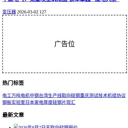
变压器
2026-03-02
127
广告位
热门标签
电工
万吨
电机
中钢
台湾
生产线
取向
硅钢
重庆
测试
技术
机组
协议
钢板
实验室
日本
家电
厚度
硅钢片
现汇
最新文章