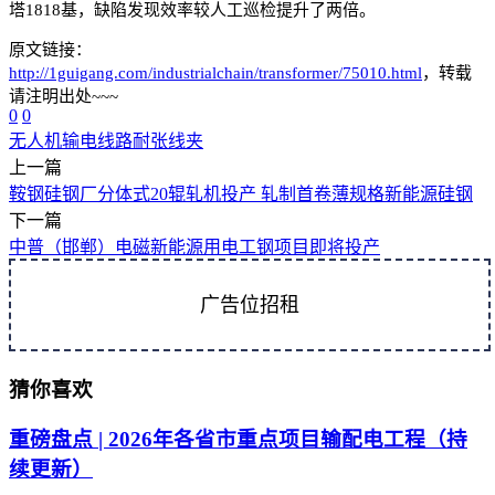
塔1818基，缺陷发现效率较人工巡检提升了两倍。
原文链接：
http://1guigang.com/industrialchain/transformer/75010.html
，转载
请注明出处~~~
0
0
无人机
输电线路
耐张线夹
上一篇
鞍钢硅钢厂分体式20辊轧机投产 轧制首卷薄规格新能源硅钢
下一篇
中普（邯郸）电磁新能源用电工钢项目即将投产
广告位招租
猜你喜欢
重磅盘点 | 2026年各省市重点项目输配电工程（持
续更新）