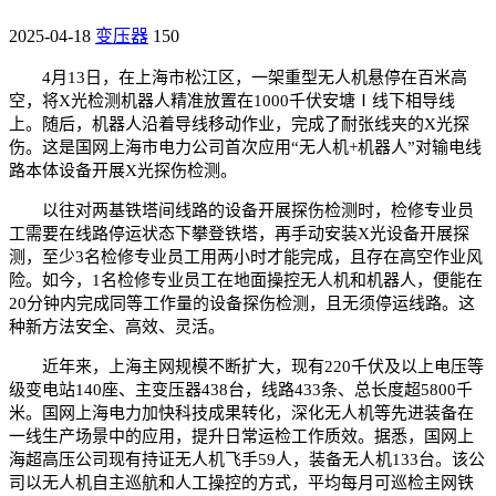
2025-04-18
变压器
150
4月13日，在上海市松江区，一架重型无人机悬停在百米高
空，将X光检测机器人精准放置在1000千伏安塘Ⅰ线下相导线
上。随后，机器人沿着导线移动作业，完成了耐张线夹的X光探
伤。这是国网上海市电力公司首次应用“无人机+机器人”对输电线
路本体设备开展X光探伤检测。
以往对两基铁塔间线路的设备开展探伤检测时，检修专业员
工需要在线路停运状态下攀登铁塔，再手动安装X光设备开展探
测，至少3名检修专业员工用两小时才能完成，且存在高空作业风
险。如今，1名检修专业员工在地面操控无人机和机器人，便能在
20分钟内完成同等工作量的设备探伤检测，且无须停运线路。这
种新方法安全、高效、灵活。
近年来，上海主网规模不断扩大，现有220千伏及以上电压等
级变电站140座、主变压器438台，线路433条、总长度超5800千
米。国网上海电力加快科技成果转化，深化无人机等先进装备在
一线生产场景中的应用，提升日常运检工作质效。据悉，国网上
海超高压公司现有持证无人机飞手59人，装备无人机133台。该公
司以无人机自主巡航和人工操控的方式，平均每月可巡检主网铁