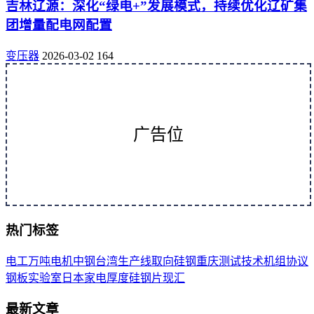
吉林辽源：深化“绿电+”发展模式，持续优化辽矿集
团增量配电网配置
变压器
2026-03-02
164
广告位
热门标签
电工
万吨
电机
中钢
台湾
生产线
取向
硅钢
重庆
测试
技术
机组
协议
钢板
实验室
日本
家电
厚度
硅钢片
现汇
最新文章