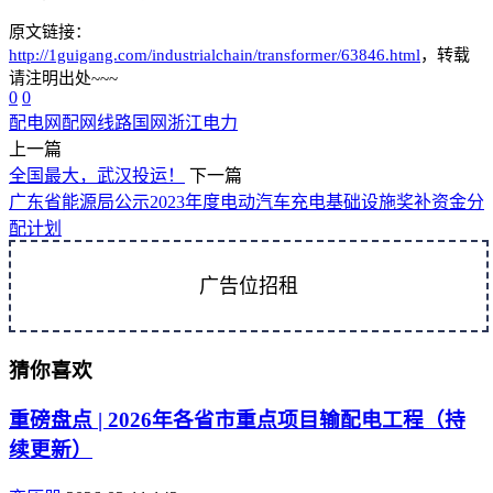
原文链接：
http://1guigang.com/industrialchain/transformer/63846.html
，转载
请注明出处~~~
0
0
配电网
配网线路
国网浙江电力
上一篇
全国最大，武汉投运！
下一篇
广东省能源局公示2023年度电动汽车充电基础设施奖补资金分
配计划
广告位招租
猜你喜欢
重磅盘点 | 2026年各省市重点项目输配电工程（持
续更新）