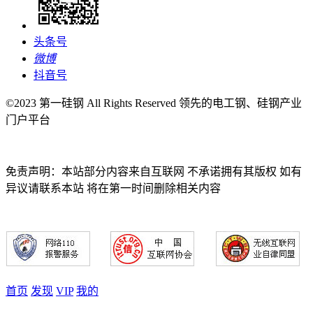
头条号
微博
抖音号
©2023 第一硅钢 All Rights Reserved 领先的电工钢、硅钢产业
门户平台
免责声明：本站部分内容来自互联网 不承诺拥有其版权 如有
异议请联系本站 将在第一时间删除相关内容
首页
发现
VIP
我的