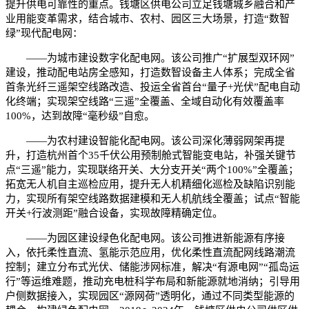
提升供电可靠性的重点。钱塘区供电公司立足钱塘城乡融合和产
业用能变革需求，结合城市、农村、园区三大场景，打造“数智
绿”现代配电网：
——为城市建设数字化配电网。该公司推广“扩展型双环网”
建设，推动配电站房全感知，打造数智设备主人体系；完成全省
首条光纤三遥架空线路改造、投运全省首台“量子+光伏”配电自动
化终端；实现架空线路“三遥”全覆盖、全域自动化有效覆盖率
100%，达到故障“毫秒级”自愈。
——为农村建设智能化配电网。该公司深化薄弱网架再提
升，打造杭州首个35千伏公用预制舱式智能变电站，补强关键节
点“三遥”能力，实现联络开关、大分支开关“两个100%”全覆盖；
拓宽无人机自主巡检应用，提升无人机精细化巡检及缺陷识别能
力，实现所有架空线路数据建模和无人机航线全覆盖；试点“智能
开关+行波测距”融合设备，实现故障精确定位。
——为园区建设绿色化配电网。该公司推进新能源有序接
入，依托柔性直流、氢能示范应用，优化柔性直流配网线路潮流
控制；建立分布式光伏、储能涉网标准，解决“有源电网”“孤岛运
行”等运维难题，推动充电桩科学布局和新能源就地消纳；引导用
户侧数据接入，实现园区“源网荷”透明化，通过不同类型能源的