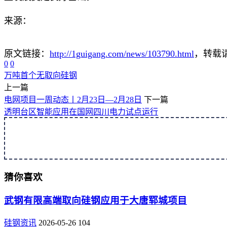
来源：
原文链接：
http://1guigang.com/news/103790.html
，转载请
0
0
万吨
首个
无取向硅钢
上一篇
电网项目一周动态丨2月23日—2月28日
下一篇
透明台区智能应用在国网四川电力试点运行
猜你喜欢
武钢有限高端取向硅钢应用于大唐郓城项目
硅钢资讯
2026-05-26
104