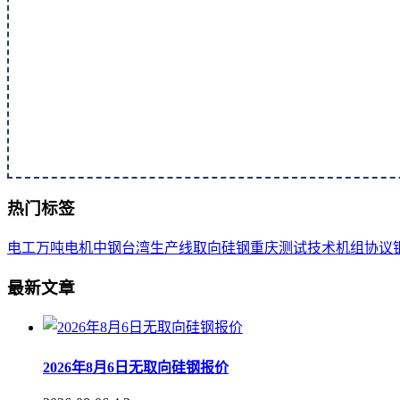
热门标签
电工
万吨
电机
中钢
台湾
生产线
取向
硅钢
重庆
测试
技术
机组
协议
最新文章
2026年8月6日无取向硅钢报价