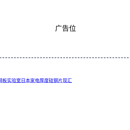
广告位
钢板
实验室
日本
家电
厚度
硅钢片
现汇