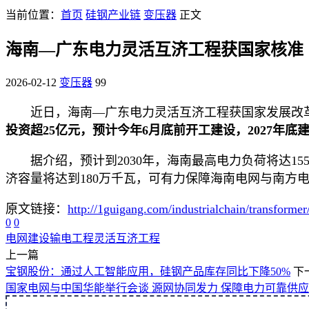
当前位置：
首页
硅钢产业链
变压器
正文
海南—广东电力灵活互济工程获国家核准
2026-02-12
变压器
99
近日，海南—广东电力灵活互济工程获国家发展改革
投资超25亿元，预计今年6月底前开工建设，2027年底
据介绍，预计到2030年，海南最高电力负荷将达1
济容量将达到180万千瓦，可有力保障海南电网与南方
原文链接：
http://1guigang.com/industrialchain/transforme
0
0
电网建设
输电工程
灵活互济工程
上一篇
宝钢股份：通过人工智能应用，硅钢产品库存同比下降50%
下
国家电网与中国华能举行会谈 源网协同发力 保障电力可靠供应