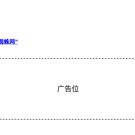
蜘蛛网”
广告位