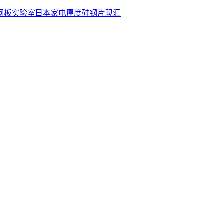
钢板
实验室
日本
家电
厚度
硅钢片
现汇