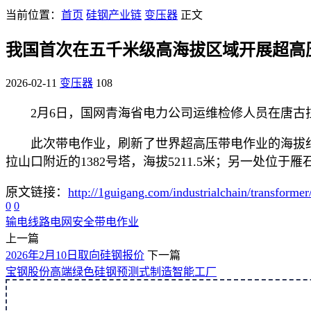
当前位置：
首页
硅钢产业链
变压器
正文
我国首次在五千米级高海拔区域开展超高
2026-02-11
变压器
108
2月6日，国网青海省电力公司运维检修人员在唐古拉
此次带电作业，刷新了世界超高压带电作业的海拔
拉山口附近的1382号塔，海拔5211.5米；另一处位
原文链接：
http://1guigang.com/industrialchain/transforme
0
0
输电线路
电网安全
带电作业
上一篇
2026年2月10日取向硅钢报价
下一篇
宝钢股份高端绿色硅钢预测式制造智能工厂