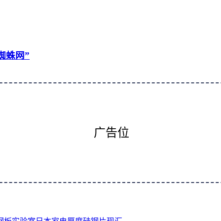
蜘蛛网”
广告位