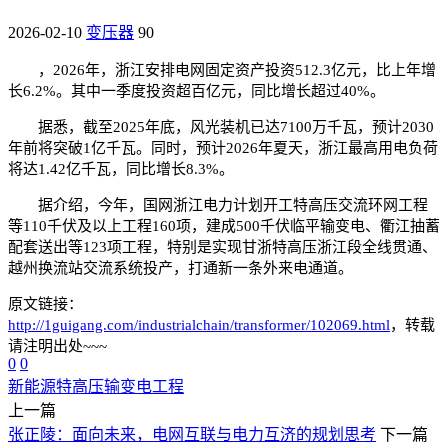
2026-02-10
变压器
90
，2026年，浙江安排电网固定资产投资512.3亿元，比上年增
长6.2%。其中一季度投资超百亿元，同比增长超过40%。
据悉，截至2025年底，风光装机已达7100万千瓦，预计2030
年前将突破1亿千瓦。同时，预计2026年夏天，浙江最高用电负荷
将达1.42亿千瓦，同比增长8.3%。
据介绍，今年，国网浙江电力计划开工特高压交流环网工程
等110千伏及以上工程160项，建成500千伏临平输变电、衢江抽蓄
配套送出等123项工程，特别是实现甘浙特高压浙江段全线贯通、
越州换流站交流系统投产，打通新一条外来电通道。
原文链接：
http://1guigang.com/industrialchain/transformer/102069.html
，转载
请注明出处~~~
0
0
新能源
特高压
输变电工程
上一篇
张正陵：面向未来，电网互联与电力互济的规划思考
下一篇