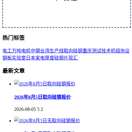
热门标签
电工
万吨
电机
中钢
台湾
生产线
取向
硅钢
重庆
测试
技术
机组
协议
钢板
实验室
日本
家电
厚度
硅钢片
现汇
最新文章
2026年8月5日取向硅钢报价
2026-08-05
5
2