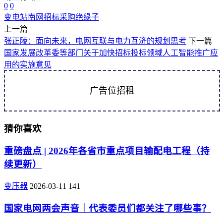
0
0
变电站
南网招标采购
绝缘子
上一篇
张正陵：面向未来，电网互联与电力互济的规划思考
下一篇
国家发展改革委等部门关于加快招标投标领域人工智能推广应
用的实施意见
广告位招租
猜你喜欢
重磅盘点 | 2026年各省市重点项目输配电工程（持
续更新）
变压器
2026-03-11
141
国家电网两会声音｜代表委员们都关注了哪些事？