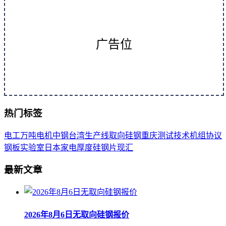
广告位
热门标签
电工
万吨
电机
中钢
台湾
生产线
取向
硅钢
重庆
测试
技术
机组
协议
钢板
实验室
日本
家电
厚度
硅钢片
现汇
最新文章
2026年8月6日无取向硅钢报价