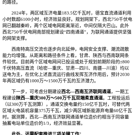
的路径。
2024年，两区域互济电量183.5亿千瓦时，德宝直流通道利用
小时数超6100小时，经济效益良好。规划网架下，西北750千伏电
网已翻越秦岭，两个区域电网距离渐近，中间仅隔大巴山。此外
西北750千伏电网南部规划建设“四南通道”，为联网通道提供坚强
的网架支撑。
西南特高压交流也逐步向北延伸，电网安全支撑、潮流疏散
能力均增强。从距离和路径条件上看，甘肃、陕西与西南联网条
件较优。目前两个区域电网间已投运或处于规划前期阶段的±800
千伏特高压直流（哈密—重庆、甘肃—四川、南疆—川渝）均以
送电为主，在优化上述直流运行曲线发挥互济作用后，预计2030
年两区域仍有1000万～1500万千瓦的互济潜力。
下一步，可考虑分期建设
西北—西南互济联网通道
，一期工
程建设
陕西—重庆300万～500万千瓦双端柔直通道
。工程投运后
（以300万千瓦测算），通道交换电量约150亿千瓦时，可替代两
区域火电装机容量375万千瓦，减少两区域新能源弃电量60亿千瓦
时。据测算，西北—西南互济联网通道单位造价约相当于同容量
抽蓄电站单位造价的1/3，经济效益显著。
此外，还需配套推进三项关键工作：