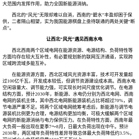
大范围内发挥作用，助力全国新能源消纳。
西北的“风光”无限却难以自消，西南的“碧水”丰盈却困于保
供，二者隔山相望，实为我国能源棋盘上亟待联通的两处关键“断
点”。
让西北“风光”遇见西南水电
西北西南两个区域电网在能源资源、电源结构、负荷特性等
方面均存在较大互补性，有必要规划新的联网互济通道，实现跨
区域跨流域多能互补。
在能源资源方面，西北区域风光资源丰富，技术可开发量超
过100亿千瓦，开发成本较低，但调节资源建设成本高。西南水电
空闲容量大、调节能力强，可实现长时间尺度优化调节。在电源
结构方面，预计2030年，新能源、水电仍分别为西北电网、西南
电网的装机主体，其中西北电网新能源装机占比将超过70%，调
节电源严重不足。将两个区域电网统筹考虑后，新能源与调节电
源装机比例更为合理，电源结构更加均衡，可极大缓解两个区域
电网的新能源消纳与电力保供压力。在负荷特性方面，西南年最
大负荷一般出现在夏季7～8月，日最大负荷出现在中午。预计
2030年，两区域年负荷特性差异导致总体最大负荷降低约3.5%，