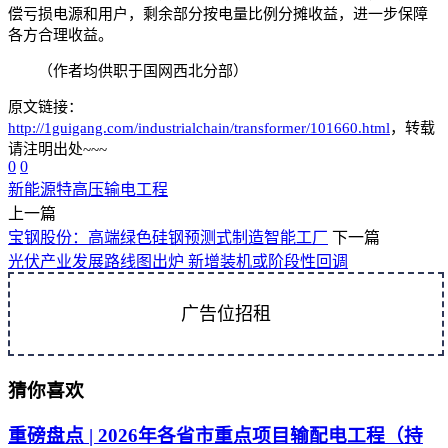
偿亏损电源和用户，剩余部分按电量比例分摊收益，进一步保障
各方合理收益。
（作者均供职于国网西北分部）
原文链接：
http://1guigang.com/industrialchain/transformer/101660.html
，转载
请注明出处~~~
0
0
新能源
特高压
输电工程
上一篇
宝钢股份：高端绿色硅钢预测式制造智能工厂
下一篇
光伏产业发展路线图出炉 新增装机或阶段性回调
广告位招租
猜你喜欢
重磅盘点 | 2026年各省市重点项目输配电工程（持