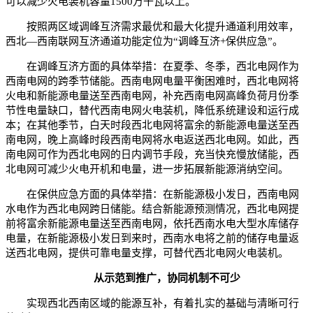
可以减少火电装机容量1500万千瓦以上。
按照两区域调峰互济需求最优和最大化提升通道利用效率，
西北—西南联网互济通道功能定位为“调峰互济+保供应急”。
在调峰互济方面的具体举措：在夏季、冬季，西北电网作为
西南电网的跨季节储能。西南电网电量平衡困难时，西北电网将
火电和新能源电量送至西南电网，补充西南电网高峰负荷月份季
节性电量缺口，替代西南电网火电装机，降低系统建设和运行成
本；在其他季节，白天时段西北电网将富余的新能源电量送至西
南电网，晚上高峰时段西南电网将水电返送西北电网。如此，西
南电网可作为西北电网的日内调节手段，充当快充慢放储能，西
北电网可减少火电开机和电量，进一步拓展新能源消纳空间。
在保供应急方面的具体举措：在新能源极小发日，西南电网
水电作为西北电网跨日储能。结合新能源预测情况，西北电网提
前将富余新能源电量送至西南电网，依托西南水电大型水库储存
电量，在新能源极小发日到来时，西南水电将之前的储存电量返
送西北电网，提供可靠电量支撑，可替代西北电网火电装机。
从示范到推广，协同机制不可少
实现西北西南区域的能源互补，有着扎实的基础与清晰可行