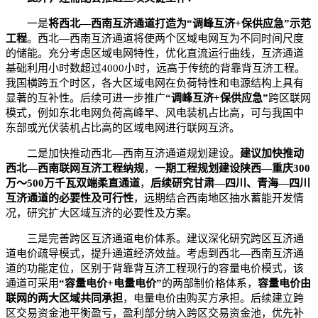
一是
将西北—西南互济通道打造为“调峰互济+保供应急”示范
工程
。西北—西南互济通道将使两个区域电网互为不同时间尺度
的储能。充分考虑区域电网特性，优化直流运行曲线，互济通道
基础利用小时数超过4000小时，远高于传统的背靠背互济工程。
我国横跨五个时区，各大区域电网在负荷特性和电源结构上具有
显著的互补性。后续可进一步推广
“调峰互济+保供应急”
跨区联网
模式，例如东北电网负荷高峰早、风电装机占比高，可与我国中
东部或光伏装机占比高的区域电网进行联网互济。
二是加快推动西北—西南互济通道规划建设。
建议加快推动
西北—西南联网互济工程纳规
，
一期工程规划建设陕西—重庆300
万～500万千瓦双端柔直通道
，
后续研究甘肃—四川、青海—四川
互济通道的必要性及可行性
，远期结合西南地区抽水蓄能开发情
况，研究扩大区域互济的必要性及方案。
三是完善跨区互济通道电价体系。建议深化研究跨区互济通
道电价疏导模式，提升通道经济效益。考虑到西北—西南互济通
道的功能定位，区别于背靠背互济工程现行的容量电价模式，该
通道可采用
“容量电价+电量电价”
的两部制价格体系，
容量电价由
联网的两大区域共同承担
，电量电价由购买方承担。后续建立跨
区交易资金池平衡盈亏，盈利部分纳入跨区交易资金池，优先补