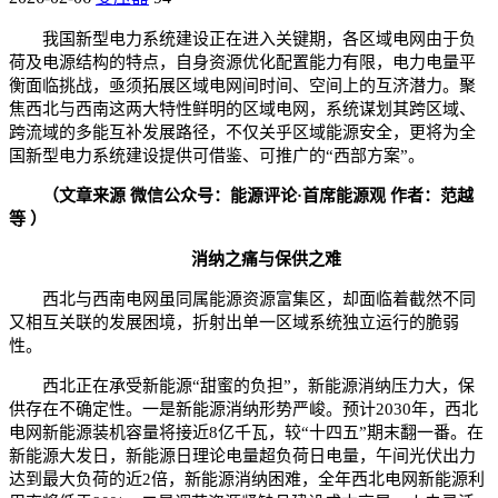
我国新型电力系统建设正在进入关键期，各区域电网由于负
荷及电源结构的特点，自身资源优化配置能力有限，电力电量平
衡面临挑战，亟须拓展区域电网间时间、空间上的互济潜力。聚
焦西北与西南这两大特性鲜明的区域电网，系统谋划其跨区域、
跨流域的多能互补发展路径，不仅关乎区域能源安全，更将为全
国新型电力系统建设提供可借鉴、可推广的“西部方案”。
（文章来源 微信公众号：能源评论·首席能源观 作者：范越
等 ）
消纳之痛与保供之难
西北与西南电网虽同属能源资源富集区，却面临着截然不同
又相互关联的发展困境，折射出单一区域系统独立运行的脆弱
性。
西北正在承受新能源“甜蜜的负担”，新能源消纳压力大，保
供存在不确定性。一是新能源消纳形势严峻。预计2030年，西北
电网新能源装机容量将接近8亿千瓦，较“十四五”期末翻一番。在
新能源大发日，新能源日理论电量超负荷日电量，午间光伏出力
达到最大负荷的近2倍，新能源消纳困难，全年西北电网新能源利