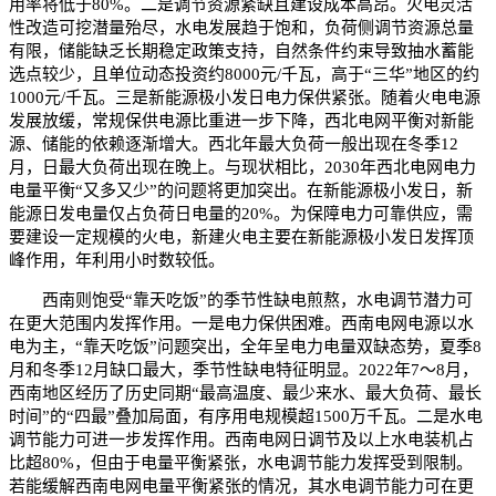
用率将低于80%。二是调节资源紧缺且建设成本高昂。火电灵活
性改造可挖潜量殆尽，水电发展趋于饱和，负荷侧调节资源总量
有限，储能缺乏长期稳定政策支持，自然条件约束导致抽水蓄能
选点较少，且单位动态投资约8000元/千瓦，高于“三华”地区的约
1000元/千瓦。三是新能源极小发日电力保供紧张。随着火电电源
发展放缓，常规保供电源比重进一步下降，西北电网平衡对新能
源、储能的依赖逐渐增大。西北年最大负荷一般出现在冬季12
月，日最大负荷出现在晚上。与现状相比，2030年西北电网电力
电量平衡“又多又少”的问题将更加突出。在新能源极小发日，新
能源日发电量仅占负荷日电量的20%。为保障电力可靠供应，需
要建设一定规模的火电，新建火电主要在新能源极小发日发挥顶
峰作用，年利用小时数较低。
西南则饱受“靠天吃饭”的季节性缺电煎熬，水电调节潜力可
在更大范围内发挥作用。一是电力保供困难。西南电网电源以水
电为主，“靠天吃饭”问题突出，全年呈电力电量双缺态势，夏季8
月和冬季12月缺口最大，季节性缺电特征明显。2022年7～8月，
西南地区经历了历史同期“最高温度、最少来水、最大负荷、最长
时间”的“四最”叠加局面，有序用电规模超1500万千瓦。二是水电
调节能力可进一步发挥作用。西南电网日调节及以上水电装机占
比超80%，但由于电量平衡紧张，水电调节能力发挥受到限制。
若能缓解西南电网电量平衡紧张的情况，其水电调节能力可在更