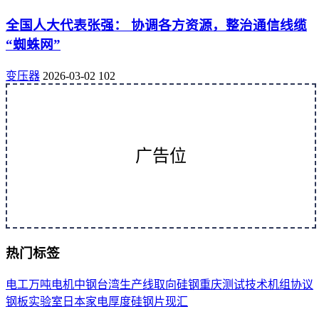
全国人大代表张强： 协调各方资源，整治通信线缆
“蜘蛛网”
变压器
2026-03-02
102
广告位
热门标签
电工
万吨
电机
中钢
台湾
生产线
取向
硅钢
重庆
测试
技术
机组
协议
钢板
实验室
日本
家电
厚度
硅钢片
现汇