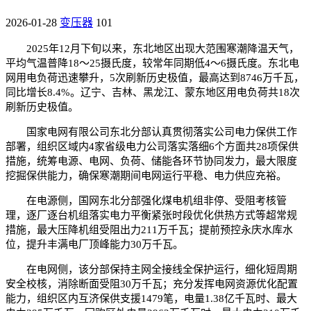
2026-01-28
变压器
101
2025年12月下旬以来，东北地区出现大范围寒潮降温天气，
平均气温普降18～25摄氏度，较常年同期低4～6摄氏度。东北电
网用电负荷迅速攀升，5次刷新历史极值，最高达到8746万千瓦，
同比增长8.4%。辽宁、吉林、黑龙江、蒙东地区用电负荷共18次
刷新历史极值。
国家电网有限公司东北分部认真贯彻落实公司电力保供工作
部署，组织区域内4家省级电力公司落实落细6个方面共28项保供
措施，统筹电源、电网、负荷、储能各环节协同发力，最大限度
挖掘保供能力，确保寒潮期间电网运行平稳、电力供应充裕。
在电源侧，国网东北分部强化煤电机组非停、受阻考核管
理，逐厂逐台机组落实电力平衡紧张时段优化供热方式等超常规
措施，最大压降机组受阻出力211万千瓦；提前预控永庆水库水
位，提升丰满电厂顶峰能力30万千瓦。
在电网侧，该分部保持主网全接线全保护运行，细化短周期
安全校核，消除断面受阻30万千瓦；充分发挥电网资源优化配置
能力，组织区内互济保供支援1479笔，电量1.38亿千瓦时、最大