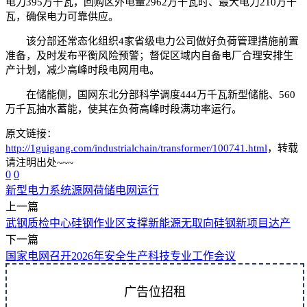
电力395万千瓦，回购区外电量2962万千瓦时、最大电力210万千
瓦，确保电力可靠供应。
该分部还常态化组织4家省级电力公司做好负荷管理措施前置
准备，及时发布平衡风险预警；督促区域内自备电厂合理安排生
产计划，减少高峰时段电网用电。
在储能侧，国网东北分部科学调度444万千瓦新型储能、560
万千瓦抽水蓄能，使其在负荷高峰时段满功率运行。
原文链接：
http://1guigang.com/industrialchain/transformer/100741.html
，转载
请注明出处~~~
0
0
新型电力系统
源网荷储
电网运行
上一篇
武钢质检中心硅钢作业区支撑新能源无取向硅钢新项目达产
下一篇
国家电网召开2026年安全生产科技专业工作会议
广告位招租