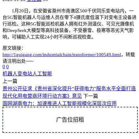
1月20日，在安徽省滁州市南谯区500千伏同乐变电站内，一
台5G智能机器人与运维人员在零下4摄氏度低温下对变电主设备进
行巡检。这种5G智能巡检机器人拥有红外测温仪、可见光摄像机
和DeepSeek大模型等高科技装备，不受暴雪、极寒等恶劣天气影
响，可辅助人工实现24小时不间断巡视检查。
原文链接：
http://1guigang.com/industrialchain/transformer/100549.html
，转载
请注明出处~~~
0
0
机器人
变电站
人工智能
上一篇
贵州公开征求《贵州省深化提升“获得电力”服务水平全面打造
现代化用电营商环境行动方案》意见
下一篇
国网湖南电力：加速推进人工智能规模化深层次应用
广告位招租