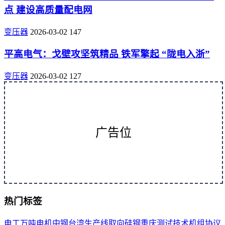
点 建设高质量配电网
变压器
2026-03-02
147
平高电气：戈壁攻坚筑精品 铁军擎起 “陇电入浙”
变压器
2026-03-02
127
广告位
热门标签
电工
万吨
电机
中钢
台湾
生产线
取向
硅钢
重庆
测试
技术
机组
协议