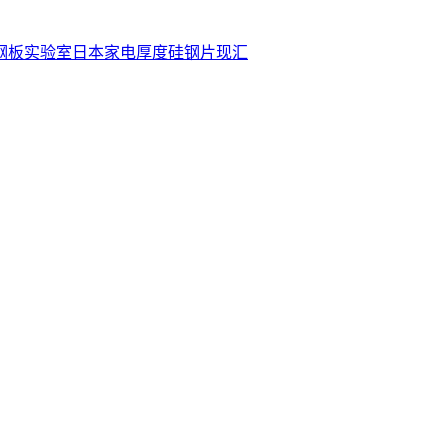
钢板
实验室
日本
家电
厚度
硅钢片
现汇