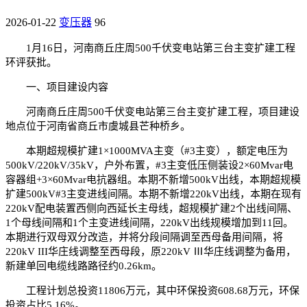
2026-01-22
变压器
96
1月16日，河南商丘庄周500千伏变电站第三台主变扩建工程
环评获批。
一、项目建设内容
河南商丘庄周500千伏变电站第三台主变扩建工程，项目建设
地点位于河南省商丘市虞城县芒种桥乡。
本期超规模扩建1×1000MVA主变（#3主变），额定电压为
500kV/220kV/35kV，户外布置，#3主变低压侧装设2×60Mvar电
容器组+3×60Mvar电抗器组。本期不新增500kV出线，本期超规模
扩建500kV#3主变进线间隔。本期不新增220kV出线，本期在现有
220kV配电装置西侧向西延长主母线，超规模扩建2个出线间隔、
1个母线间隔和1个主变进线间隔，220kV出线规模增加到11回。
本期进行双母双分改造，并将分段间隔调至西母备用间隔，将
220kV III华庄线调整至西母段，原220kV Ⅲ华庄线调整为备用，
新建单回电缆线路路径约0.26km。
工程计划总投资11806万元，其中环保投资608.68万元，环保
投资占比5.16%。