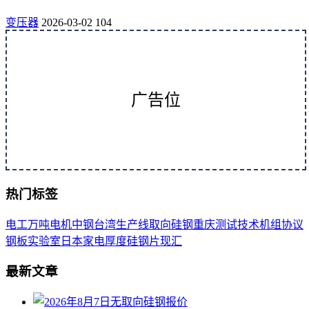
变压器
2026-03-02
104
广告位
热门标签
电工
万吨
电机
中钢
台湾
生产线
取向
硅钢
重庆
测试
技术
机组
协议
钢板
实验室
日本
家电
厚度
硅钢片
现汇
最新文章