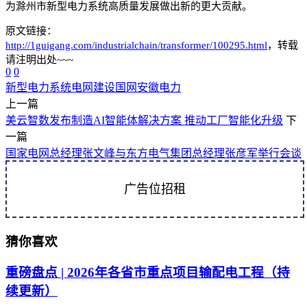
为滁州市新型电力系统高质量发展做出新的更大贡献。
原文链接：
http://1guigang.com/industrialchain/transformer/100295.html
，转载
请注明出处~~~
0
0
新型电力系统
电网建设
国网安徽电力
上一篇
美云智数发布制造AI智能体解决方案 推动工厂智能化升级
下
一篇
国家电网总经理张文峰与东方电气集团总经理张彦军举行会谈
广告位招租
猜你喜欢
重磅盘点 | 2026年各省市重点项目输配电工程（持
续更新）