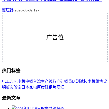
变压器
2026-03-02
127
广告位
热门标签
电工
万吨
电机
中钢
台湾
生产线
取向
硅钢
重庆
测试
技术
机组
协议
钢板
实验室
日本
家电
厚度
硅钢片
现汇
最新文章