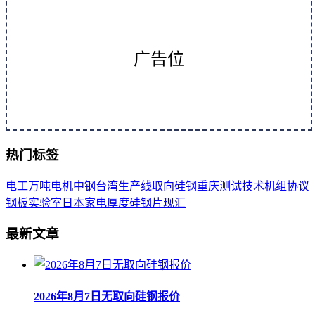
广告位
热门标签
电工
万吨
电机
中钢
台湾
生产线
取向
硅钢
重庆
测试
技术
机组
协议
钢板
实验室
日本
家电
厚度
硅钢片
现汇
最新文章
2026年8月7日无取向硅钢报价