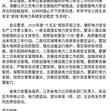
会议强调，各单位要准确把握抓好电力安全工作的时代使
命，清醒认识江苏电力安全面临的严峻挑战，全面查摆电力安全
存在的短板弱项，以时时放心不下的责任感，牢牢守住人民生命
安全“底线”和电力系统安全稳定“生命线”。
会议要求，2026年是“十五五”规划开局之年，做好电力安全
生产工作意义重大。一是全面落实电力安全责任。要深入落实属
地管理和企业主体责任，按照省安委会“六化”要求，高质量完成
治本攻坚三年行动。二是切实保障电力系统安全稳定运行。要加
强大电网安全风险管控，强化设备运行维护，落实保供各项措
施，提升配网供电能力。三是强化电力二次系统安全管理。要健
全二次系统安全管理体系，完善技术监督工作机制，加强并网主
体涉网安全管理。四是加强电力建设施工安全管理。要统筹发展
和安全，严格项目合理工期安排，强化分包和施工现场安全风险
管控，保障项目质量安全。五是提高电力应急能力。要紧盯电力
系统、自然灾害等关键点，完善应急预案，提升突发事件应急处
置能力。
省电力安委会成员，江苏省电力公司相关部门负责人，各设
区市供电公司、电力质监站、部分承装（修、试）企业有关负责
同志参加会议。
原文链接：